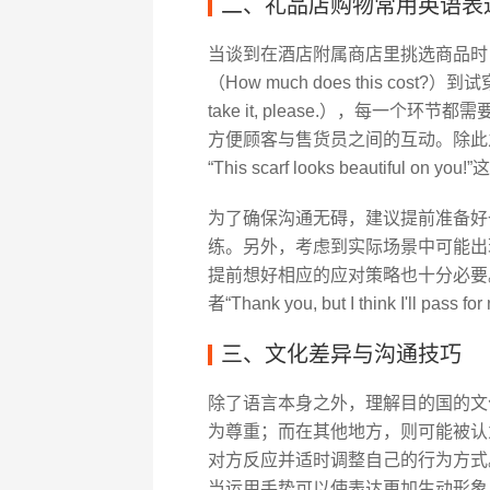
二、礼品店购物常用英语表
当谈到在酒店附属商店里挑选商品时
（How much does this cost?）到试
take it, please.），每一
方便顾客与售货员之间的互动。除此
“This scarf looks beautif
为了确保沟通无碍，建议提前准备好
练。另外，考虑到实际场景中可能出
提前想好相应的应对策略也十分必要。例如，可以说
者“Thank you, but I think I'l
三、文化差异与沟通技巧
除了语言本身之外，理解目的国的文
为尊重；而在其他地方，则可能被认
对方反应并适时调整自己的行为方式
当运用手势可以使表达更加生动形象