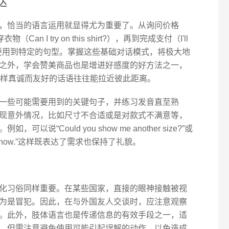
达
，恰当的语言运用就显得尤为重要了。从询问价格
穿衣物（Can I try on this shirt?），再到完成支付（I'll
个环节都需要用到特定的句型。掌握这些基础对话模式，将极大地
之外，学会赞美商品也是增进好感度的好方法之一，
ul on you!”这样真诚而友好的话语往往能拉近彼此距离。
一些可能需要用到的关键句子，并练习发音直至熟
现意外情况，比如尺寸不合适或是对款式不满意等，
“Could you show me another size?”或
l pass for now.”这样既表达了需求也保持了礼貌。
化习俗同样重要。在某些国家，直接的眼神接触被视
为是冒犯。因此，在与外国友人交谈时，应注意观察
。此外，肢体语言也是传递信息的有效手段之一，适
。但需注意避免使用可能引起误解的动作，以免造成