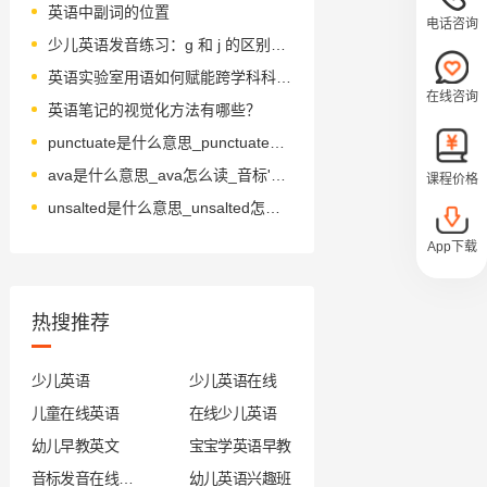
英语中副词的位置
电话咨询
少儿英语发音练习：g 和 j 的区别与发音方法
英语实验室用语如何赋能跨学科科学教育？
在线咨询
英语笔记的视觉化方法有哪些？
punctuate是什么意思_punctuate怎么读_音标ˈpʌŋktʃueɪt
ava是什么意思_ava怎么读_音标'vəə
课程价格
unsalted是什么意思_unsalted怎么读_音标ʌn'sɔ-ltid
App下载
热搜推荐
少儿英语
少儿英语在线
儿童在线英语
在线少儿英语
幼儿早教英文
宝宝学英语早教
音标发音在线试听
幼儿英语兴趣班