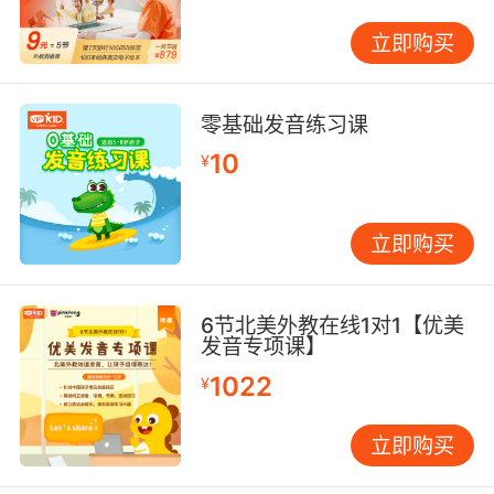
立即购买
零基础发音练习课
阅读原文
马上点击【
】查收礼物吧！
10
¥
立即购买
6节北美外教在线1对1【优美
发音专项课】
1022
¥
立即购买