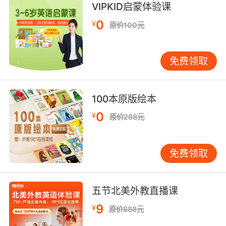
VIPKID启蒙体验课
0
¥
原价100元
免费领取
100本原版绘本
刘涛
亲自点赞
“六一”礼物
能让
的神秘
到底是什么？？
0
¥
原价288元
免费领取
五节北美外教直播课
9
¥
原价888元