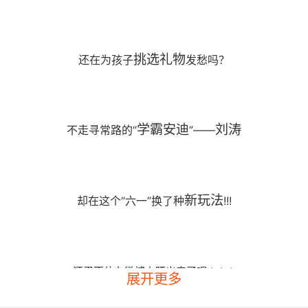
挑选礼物
还在为孩子
发愁吗？
学霸安
迪
刘涛
不走寻常路的“
”——
新玩法
却在这个“六一”换了种
!!!
还忍不住在微博上晒出来了呢
↓↓↓
展开更多