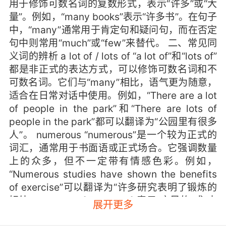
用于修饰可数名词的复数形式，表示“许多”或“大
量”。例如，“many books”表示“许多书”。在句子
中，“many”通常用于肯定句和疑问句，而在否定
句中则常用“much”或“few”来替代。 二、常见同
义词的辨析 a lot of / lots of “a lot of”和“lots of”
都是非正式的表达方式，可以修饰可数名词和不
可数名词。它们与“many”相比，语气更为随意，
适合在日常对话中使用。例如，“There are a lot
of people in the park”和“There are lots of
people in the park”都可以翻译为“公园里有很多
人”。 numerous “numerous”是一个较为正式的
词汇，通常用于书面语或正式场合。它强调数量
上的众多，但不一定带有情感色彩。例如，
“Numerous studies have shown the benefits
of exercise”可以翻译为“许多研究表明了锻炼的
好处”。 plenty of “plenty of”表示“充足的”或“大
展开更多
量的”，通常带有积极的含义，表示有足够的数