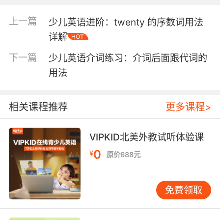
量。例如，“There is plenty of time to finish
the project”可以翻译为“有足够的时间来完成这
上一篇
少儿英语进阶：twenty 的序数词用法
个项目”。 several “several”表示“几个”或“若
详解
HOT
干”，数量上比“many”少，但比“a few”多。它通
常用于表示一个不确定但不算太少的数量。例
下一篇
少儿英语介词练习：介词后面跟代词的
如，“I have several friends who live in New
用法
York”可以翻译为“我有几个朋友住在纽约”。 a
large number of “a large number of”是一个较
为正式的表达方式，强调数量上的庞大。例如，
相关课程推荐
更多课程>
“A large number of students attended the
lecture”可以翻译为“大量学生参加了讲座”。 三、
VIPKID北美外教试听体验课
翻译对比与运用技巧 在翻译过程中，选择合适的
0
词汇来表达“多”的概念至关重要。以下是一些实
¥
原价688元
用的技巧： 根据语境选择词汇 不同的语境需要使
用不同的词汇来表达“多”。例如，在正式场合或
免费领取
书面语中，使用“numerous”或“a large number
of”更为合适；而在日常对话中，使用“a lot of”或
“lots of”则更为自然。 注意名词的可数性 “many”