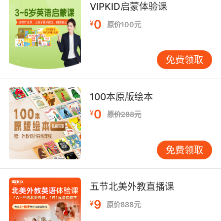
VIPKID启蒙体验课
只能修饰可数名词的复数形式，而“a lot of”和
0
“lots of”则可以修饰可数名词和不可数名词。因
¥
原价100元
此，在选择词汇时，需要注意名词的可数性。 考
虑情感色彩 有些词汇带有特定的情感色彩。例
免费领取
如，“plenty of”通常带有积极的含义，表示有足
够的数量；而“numerous”则较为中性，不带有情
感色彩。在选择词汇时，需要考虑语境中的情感
100本原版绘本
表达。 避免重复使用 在写作或对话中，避免重复
使用同一个词汇来表达“多”的概念。可以灵活运
0
¥
原价288元
用不同的同义词，使表达更加丰富和多样化。
四、实际应用中的注意事项 在实际应用中，除了
免费领取
选择合适的词汇外，还需要注意以下几点： 语法
结构的正确性 使用“many”及其同义词时，需要确
保语法结构的正确性。例如，“many”后面必须接
五节北美外教直播课
可数名词的复数形式，而“a lot of”和“lots of”则可
以接可数名词和不可数名词。 避免过度使用 虽然
9
¥
原价888元
“many”及其同义词可以帮助表达“多”的概念，但