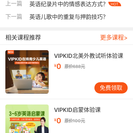
上一篇
英语纪录片中的情感表达方式？
HOT
安检流程详解
进入安检区域后，第一步是出示证件。这里主要
下一篇
英语儿歌中的重复与押韵技巧？
是核对乘客身份信息，确保机票、身份证等证件
与本人一致。工作人员会仔细比对照片、姓名等
相关课程推荐
更多课程>
信息，防止有人冒用他人身份登机。这一环节就
像是一道安全防线，将潜在的安全威胁拒之门
外。
VIPKID北美外教试听体验课
0
¥
原价688元
接着是行李检查。行李会被传送到 X 光机上，安
检人员通过观察 X 光影像来判断行李内是否存在
可疑物品。在这个过程中，乘客需要配合打开行
免费领取
李箱，以便安检人员进行进一步检查。如果发现
可疑物品，可能会要求乘客打开包装或者进行其
他检测。例如，一些形状奇特的物品在 X 光下可
VIPKID启蒙体验课
能会引起误会，此时乘客的解释和配合就显得尤
0
¥
原价100元
为重要。