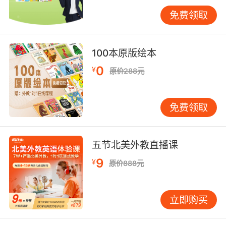
然后是人身检查。乘客需要走过金属探测器门，
免费领取
若探测器发出警报，就需要接受人工检查。人工
检查主要是查看身上是否携带金属物品或其他违
禁品。比如，有些乘客可能忘记将钥匙、皮带扣
100本原版绘本
等金属物品取出，这时就需要向安检人员说明情
况。对于一些疑似危险物品，安检人员会使用专
0
¥
原价288元
业的检测工具进行进一步检测，以确保万无一
失。
免费领取
特殊情况处理
在安检过程中，可能会遇到一些特殊情况。比
如，乘客携带了特殊的医疗设备，如心脏起搏器
五节北美外教直播课
等。这种情况下，乘客应提前向安检人员说明情
9
¥
原价888元
况，并提供相关的医疗证明。安检人员会根据具
体情况进行特殊处理，确保乘客既能顺利登机，
又能保障航空安全。
立即购买
又如，乘客可能因为语言沟通障碍，对安检流程