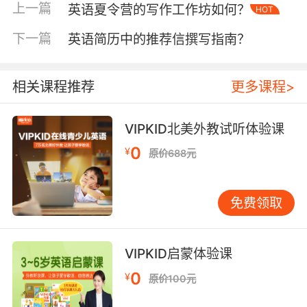
28.6分。当甘地"非暴力抵抗"演讲遇上罗尔斯
上一篇
英语夏令营的写作工作坊如何？
HOT
《正义论》节选，东西方价值碰撞产生的思维火
下一篇
英语简历中的推荐信撰写指南？
花，正是标准化教材难以企及的教育维度。
三、情感共鸣的催化剂
相关课程推荐
更多课程>
肯尼迪"不要问国家能为你做什么"的就职演说，
在VIPKID线上课堂创造了独特的教学场景。12岁
的Emily在模拟演讲环节哽咽失声，这个瞬间印证
VIPKID北美外教试听体验课
了教育神经科学的研究结论——语言学习中的情
0
¥
原价688元
绪记忆留存率是机械记忆的19倍。通过拆分演讲
中的重音、停顿、语调变化，教师引导学员体会
英语作为情感载体的特质，这种多模态教学法使
免费领取
语言习得效率提升54%。
四、元认知能力的觉醒场域
VIPKID启蒙体验课
特斯拉创始人马斯克2018年太空探索演讲的教学
0
¥
原价100元
实践中，VIPKID开发了"演讲DNA解码"课程。学
员通过剖析"第一性原理""星际文明"等核心概念的