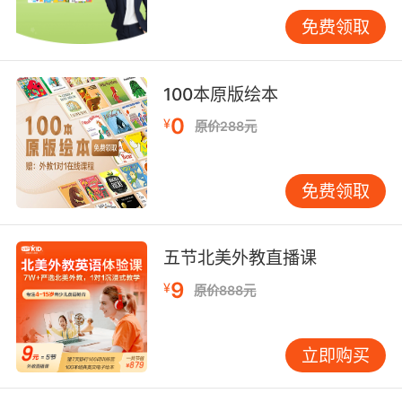
表达路径，逐步掌握复杂概念的英语建构方法。
免费领取
教育评估专家发现，经过系统训练的学生，在学
术写作中的概念转化率提升73%，显示出明显的
元语言认知优势。
100本原版绘本
教育数字化转型背景下，VIPKID正在构建全球首
0
¥
原价288元
个演讲语音库智能教学系统。通过AI分解
2000+小时名人演讲素材，实现语音波形、语义
免费领取
网络、情感曲线的三维标注。这项技术突破使得
个性化教学达到新维度——系统能根据学员认知
特征，自动匹配最适合其思维模式的演讲片段。
五节北美外教直播课
站在教育创新的前沿，我们更需要清醒认识：名
9
¥
原价888元
人演讲不是简单的语言素材库，而是打开文化理
解深度、激活高阶思维、培育全球公民意识的密
钥。VIPKID教学实践表明，当演讲文本转化为可
立即购买
交互的教学介质，当历史回响与当代思考产生共
振，语言教育便完成了从工具训练到人文滋养的