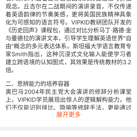
观念。丘吉尔在二战期间的演讲录音，不仅传递
着英语韵律的节奏美感，更将英国民族精神具象
化为可感知的语言符号。VIPKID教研团队开发的
《历史回声》课程包，通过对比分析马丁·路德·金
与曼德拉的演讲文本，引导学生理解英语世界"自
由"概念的多元表达体系。斯坦福大学语言教育专
家Smith指出，这种沉浸式文化输入能使学习者
建立跨语境的认知图式，其效果是传统教材的3.2
倍。
二、思辨能力的培养容器
奥巴马2004年民主党大会演讲的修辞分析课堂
上，VIPKID学员展现出惊人的逻辑解构能力。他
们不仅能识别排比、隐喻等修辞手法，更能通过
展开更多
辩论环节探讨"希望"叙事背后的政治传播策略。
哈佛大学教育学院追踪研究显示，持续接触此类
演讲的青少年，批判性思维测试得分平均提升