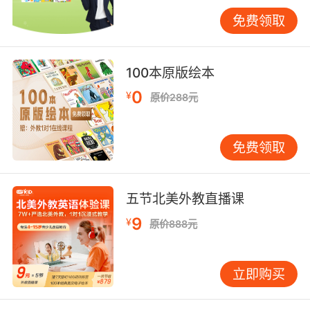
错题整理与发音纠正的协同效应，在VIPKID的
免费领取
「错误转化系统」中得到验证。该系统将文字错
误自动关联语音数据库，如"he"s books"的代词
错误，会触发"his/her"发音辨析练习。教学总监
100本原版绘本
王博士团队研究发现，这种跨模态训练能使知识
留存率提升47%，伦敦校区学员的语法发音复合
0
¥
原价288元
错误率下降79%。
脑科学最新成果显示，多感官联动学习可激活布
免费领取
洛卡区与韦尼克区的协同。VIPKID正在研发的AR
错题本，允许学员在虚拟场景中直接操作错误句
子元素，同步接收发音反馈。试点数据显示，初
五节北美外教直播课
中生群体对过去时态的掌握速度加快2.3倍，发音
9
¥
原价888元
清晰度提升35%。
当代英语学习已进入精准化时代，VIPKID通过将
立即购买
错题管理从平面记录升级为立体诊断，将发音训
练从机械模仿转化为科学修复，构建起「错误识