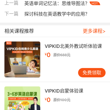
上一篇
英语单词记忆法：思维导图法？
HOT
发音纠正：解码声音DNA
国际语音协会研究指出，英语发音问题42%源于
下一篇
探讨科技在英语教学中的应用？
母语负迁移。VIPKID开发的「声学特征对比工
具」，可将学员发音与北美外教原声进行12项声
相关课程推荐
更多课程>
学参数对比，精准定位舌位高低、唇形开合等细
微差异。例如/v/音发音过重问题，通过可视化波
形图对比，学员能直观看到摩擦强度超标区域。
VIPKID北美外教试听体验课
0
¥
认知心理学中的「锚定效应」被应用于发音训
原价688元
练。VIPKID外教独创「三阶锚定法」：先以单词
为单位建立标准音锚点，再通过短语组合强化音
免费领取
链衔接，最后在对话场景中巩固音变规则。上海
学员小林的实践表明，这种递进式训练使句子重
音准确率从54%提升至92%，且三个月后仍保持
VIPKID启蒙体验课
85%以上。
0
¥
原价100元
双轨融合：构建学习闭环