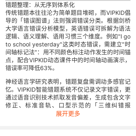
错题整理：从无序到体系化
传统错题本往往沦为简单题目堆砌，而VIPKID倡
导的「错误图谱」法则强调错误分类。根据剑桥
大学语言错误分析模型，英语错误可拆解为语法
逻辑、语义理解、语用习惯三个维度。例如"I go
to school yesterday"这类时态错误，需建立"时
间轴标记法"：用不同颜色标注动作发生的时间锚
点，配合VIPKID动态课件中的时间轴动画演示，
错误率可降低63%。
神经语言学研究表明，错题复盘需调动多感官记
忆。VIPKID智能错题系统不仅记录文字错误，更
通过语音识别技术抓取发音偏差，生成包含文字
修正、标准音轨、口型示范的「三维纠错报
告」。某北京学员案例显示，使用该功能后，过
展开更多
去频发的"th"/"s"音混淆问题，两周正确率从38%
提升至89%。