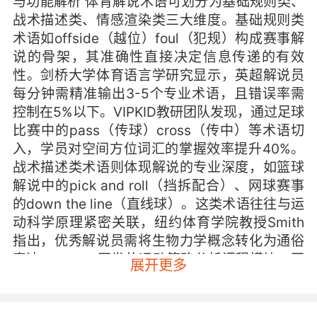
与功能解析 体育解说术语可划分为基础规则类、
战术描述类、情感渲染类三大维度。基础规则类
术语如offside（越位）foul（犯规）构成赛事解
说的骨架，其准确性直接决定信息传递的有效
性。剑桥大学体育语言学研究显示，英超解说员
每分钟需精准输出3-5个专业术语，且错误率需
控制在5%以下。VIPKID教研团队发现，通过足球
比赛中的pass（传球）cross（传中）等术语切
入，学员对空间方位词汇的掌握效率提升40%。
战术描述类术语则体现解说的专业深度，如篮球
解说中的pick and roll（挡拆配合）、网球赛事
的down the line（直线球）。这类术语往往与运
动科学原理紧密关联，纽约体育学院教授Smith
指出，优秀解说员需将生物力学概念转化为通俗
表达。VIPKID开发的运动策略分析课程模块，正
展开更多
是通过拆解术语背后的战术逻辑，培养学员的批
判性思维。 情感渲染类术语堪称解说的点睛之
笔，stunning goal（惊艳进球）heart-in-