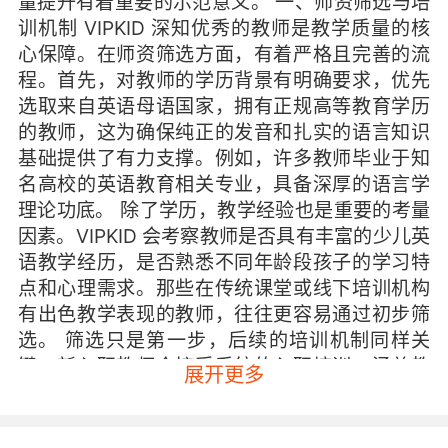
量提升有着重要的示范意义。 一、师资筛选与培
训机制 VIPKID 深知优秀的教师是教学质量的核
心保障。在师资筛选方面，有着严格且完善的流
程。首先，对教师的学历背景有明确要求，优先
选取来自英语母语国家，拥有正规高等教育学历
的教师，这为确保纯正的发音和扎实的语言知识
基础提供了有力支撑。例如，许多教师毕业于知
名高校的英语教育相关专业，具备深厚的语言学
理论功底。 除了学历，教学经验也是重要的考量
因素。VIPKID 会考察教师是否具有丰富的少儿英
语教学经历，是否熟悉不同年龄段孩子的学习特
点和心理需求。那些在传统课堂或线下培训机构
有出色教学表现的教师，往往更容易通过初步筛
选。 筛选只是第一步，后续的培训机制同样关
键。新入职教师会接受系统的入职培训，涵盖教
展开更多
学方法、课程体系、平台使用等多个方面。在教
学方法上，培训师会传授适合在线少儿英语教学
的互动技巧，如如何通过游戏、歌曲等形式激发