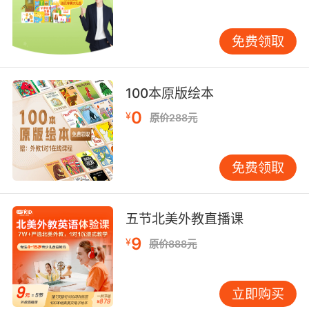
语，初步建立对英语语音、词汇和简单句型的认
识。随着级别的升高，课程逐渐增加语言知识的
免费领取
复杂度和语言输出的要求。在高级别课程中，会
引入更多的英文文学作品阅读、话题讨论和写作
训练，全面提升孩子的英语综合运用能力。 为了
100本原版绘本
确保课程的有效性和适应性，VIPKID 建立了持续
0
¥
的课程优化机制。一方面，通过收集教师在教学
原价288元
过程中的反馈，了解哪些教学内容在实际教学中
难度过高或过低，哪些教学方法需要改进。例
免费领取
如，如果教师普遍反映某个语法知识点的讲解方
式孩子理解困难，课程设计团队就会对该部分内
容进行重新梳理和调整，采用更直观、易懂的教
五节北美外教直播课
学方式。另一方面，关注孩子的学习成果数据，
9
¥
如考试成绩、口语表达能力的提升情况等。如果
原价888元
数据显示某一阶段孩子的英语听说能力提升缓
慢，就会对相应的课程内容进行针对性的优化，
立即购买
增加更多的口语练习机会和真实场景对话素材。