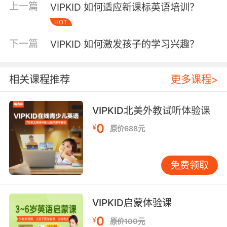
上一篇
VIPKID 如何适应新课标英语培训？
孩子的学习兴趣，如何运用情景教学法让孩子在
HOT
模拟的真实场景中自然地运用英语。对于课程体
系，教师需要深入了解 VIPKID 自主研发教材的
下一篇
VIPKID 如何激发孩子的学习兴趣？
编排逻辑和教学目标，以便精准地把握每一节课
的重点和难点。同时，针对在线教学平台的特
点，教师要熟练掌握各种教学工具的使用，如电
相关课程推荐
更多课程>
子白板、课件播放、视频互动等功能，确保教学
过程的流畅性和高效性。 二、课程设计与优化策
VIPKID北美外教试听体验课
略 课程是教学的核心载体，VIPKID 在课程设计
0
¥
方面投入了大量精力。其课程体系遵循国际英语
原价688元
教育标准，并结合中国少儿的实际英语水平和学
习需求进行了本土化调整。课程内容涵盖了听说
免费领取
读写多个维度，且根据不同年龄段和英语基础的
孩子进行了细致的分级。 在低级别课程中，注重
培养孩子的英语学习兴趣和基本的语言感知能
VIPKID启蒙体验课
力。例如，通过大量生动有趣的动画、儿歌和简
0
¥
单的故事，让孩子在轻松愉快的氛围中接触英
原价100元