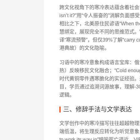
跨文化视角下的寒冷表达蕴含着社会习俗密码
isn’t it?”用“令人振奋的”消
相比之下，北美原住民谚语“When the wolv
慧绑定，展现完全不同的思维范式。V
译“寒流预警”，但仅39%了解“carry c
港典故）的文化隐喻。
习语中的寒冷意象构成语言宝库：俄语借词“
热）反映移民文化融合；“Cold enough to f
时代黄铜零件遇寒脆化的实证经验。这
目，学员通过追溯词源故事，理解-30℃在加拿大
逻辑。
三、修辞手法与文学表达
文学创作中的寒冷描写往往超越物理温度范
端低温，将生理反应转化为听觉意象；海明威
to work its way in”暗喻死亡逼