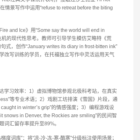
情景写作中运用“refuse to retreat before the biting
ce》用“Some say the world will end in
藏气候危机的现代性思考。教师可引导学生模仿艾略特《荒
句式，创作“January writes its diary in frost-bitten ink”
学改写训练的学员，在托福独立写作中灵活运用天气
天气表达学习效率：1）虚拟博物馆参观北极科考站，在真实
w blindness”等专业术语；2）戏剧工坊排演《雪国》片段，通
af caught in winter’s grip”的情感强度；3）编程游戏设
 in Denver, the Rockies are smiling”的民间智
题词汇留存率提升至89%。
度词库”：将“凉-冷-冻-寒-酷寒”分级标注使用场景；