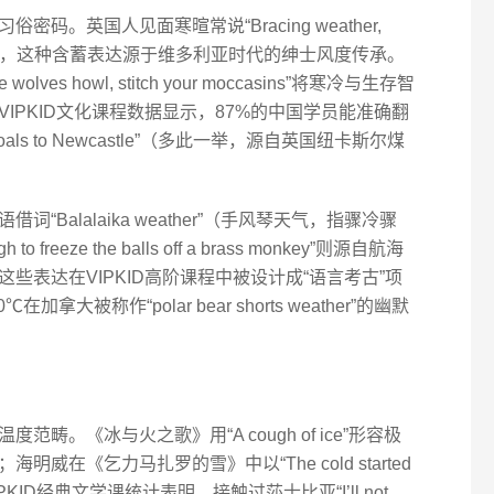
。英国人见面寒暄常说“Bracing weather,
解负面感受，这种含蓄表达源于维多利亚时代的绅士风度传承。
es howl, stitch your moccasins”将寒冷与生存智
IPKID文化课程数据显示，87%的中国学员能准确翻
oals to Newcastle”（多此一举，源自英国纽卡斯尔煤
Balalaika weather”（手风琴天气，指骤冷骤
reeze the balls off a brass monkey”则源自航海
些表达在VIPKID高阶课程中被设计成“语言考古”项
被称作“polar bear shorts weather”的幽默
畴。《冰与火之歌》用“A cough of ice”形容极
在《乞力马扎罗的雪》中以“The cold started
近。VIPKID经典文学课统计表明，接触过莎士比亚“I’ll not