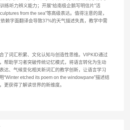
训练听力辨义能力；开展“给南极企鹅写明信片”活
e sculptures from the sea”等高级表达。值得注意的是，
度依赖字面翻译会导致37%的天气描述失真，教学中需
了词汇积累、文化认知与创造性思维。VIPKID通过
，帮助学习者突破传统记忆模式，将语言转化为生动
表达、气候变化相关新词汇的教学创新，让语言学习
etched its poem on the windowpane”描述结
，更获得了解读世界的新维度。
？