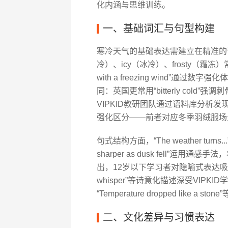
化内涵与思维训练。
一、基础词汇与句型构建
寒冷天气的基础表达需建立在精准的词
冷）、icy（冰冷）、frosty（霜冻）常与
with a freezing wind”
同：英国更常用“bitterly cold
VIPKID教研团队通过语料库分析发现，
强化区分——前者对应冬季羽绒服场
句式结构方面，“The weather turns..
sharper as dusk fell”
出，12岁以下学习者对隐喻式表达吸收率达73%
whisper”等诗意化描述深受VIP
“Temperature dropped like a
二、文化差异与习惯表达