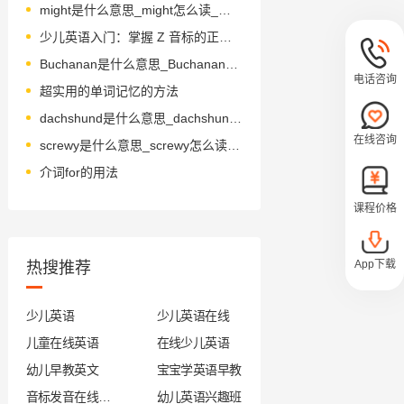
might是什么意思_might怎么读_音标maɪt
少儿英语入门：掌握 Z 音标的正确发音技巧
Buchanan是什么意思_Buchanan怎么读_音标bju-ˈkænən, bə-
电话咨询
超实用的单词记忆的方法
dachshund是什么意思_dachshund怎么读_音标'dæksnd
在线咨询
screwy是什么意思_screwy怎么读_音标'skru-i
介词for的用法
课程价格
App下载
热搜推荐
少儿英语
少儿英语在线
儿童在线英语
在线少儿英语
幼儿早教英文
宝宝学英语早教
音标发音在线试听
幼儿英语兴趣班