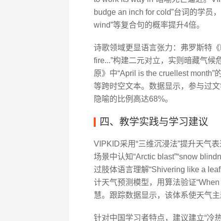
budge an inch for cold”台词的学员，在
wind”等复合句的概率提升4倍。
诗歌领域更显语言张力：弗罗斯特《Fire and I
fire...”构建二元对立，实则暗
原》中“April is the cruellest month”的
等跨时空文本。数据显示，参与过文
隐喻的比例高达68%。
四、教学实践与学习建议
VIPKID采用“三维沉浸法”提升
场景中认知“Arctic blast”“sno
过肢体语言理解“Shivering like a le
计天气预测模型，用算法验证“When it snows
慧。跟踪数据显示，该体系使天气主
针对中国学习者特点，建议建立“冷热梯