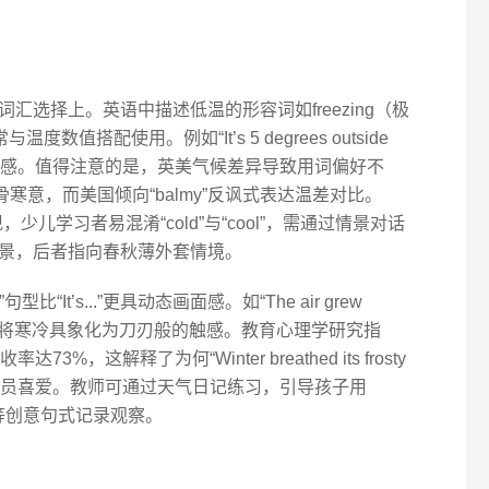
汇选择上。英语中描述低温的形容词如freezing（极
温度数值搭配使用。例如“It’s 5 degrees outside
通过数字强化体感。值得注意的是，英美气候差异导致用词偏好不
”强调刺骨寒意，而美国倾向“balmy”反讽式表达温差对比。
少儿学习者易混淆“cold”与“cool”，需通过情景对话
景，后者指向春秋薄外套情境。
.”句型比“It’s...”更具动态画面感。如“The air grew
运用通感手法，将寒冷具象化为刀刃般的触感。教育心理学研究指
，这解释了为何“Winter breathed its frosty
KID学员喜爱。教师可通过天气日记练习，引导孩子用
 stone”等创意句式记录观察。