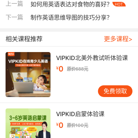
拟森林，或在“OCEAN”卡片上粘贴蓝色亮片，视
上一篇
如何用英语表达对食物的喜好？
HOT
觉锚点能快速激活孩子的语义联想。
下一篇
制作英语思维导图的技巧分享？
动态机关设计
：在“BIRD”卡片内侧设置弹簧装
置，轻敲即可弹出小鸟造型，让静态单词产生动
作反馈，契合儿童好动天性。据哈佛大学教育研
相关课程推荐
更多课程>
究院实验，带有动态元素的教具可使专注度提升
40%。
VIPKID北美外教试听体验课
三、课堂应用与家庭延伸
在VIPKID在线课堂中，教师可实时指导孩子用自
0
¥
原价688元
制卡片完成“单词接龙”游戏：学员手持“CAT”卡片
后，需快速找到以T开头的“TIGER”并朗读。家长
则可拓展“单词寻宝”活动，将卡片藏在家居角
免费领取
落，引导孩子用英语描述位置（如“The book is
under the BOX”）。值得注意的是，剑桥大学语
VIPKID启蒙体验课
言实验室的追踪数据显示，家庭手工教具的使用
频率与儿童词汇量增长呈显著正相关。
0
¥
原价100元
四、情感价值与教育哲学