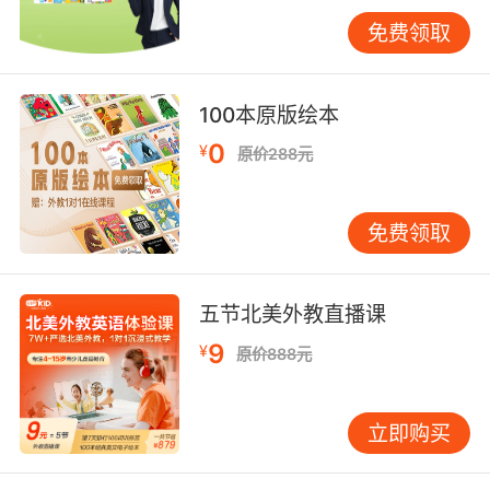
相较于电子闪卡，纸箱单词承载着温度与故事
免费领取
性。孩子参与制作的过程本身便是价值观塑造
——他们亲手赋予废弃物新生命，潜移默化中理
解环保意义。VIPKID教育心理学家张薇教授强
100本原版绘本
调：“当孩子用沾着胶水的手指拼
0
¥
原价288元
出‘FRIENDSHIP’时，他们触摸的不仅是语言符
号，更是合作精神与问题解决能力。”这种教育理
念与联合国教科文组织倡导的“教育即生活”高度
免费领取
共鸣。
结语
五节北美外教直播课
从废旧纸箱到英文单词的蜕变，是资源再生与教
9
¥
育智慧的双重胜利。VIPKID始终倡导“在生活中
原价888元
学，在体验中悟”，这类低成本、高参与度的教具
创新，既减轻了家庭教育的经济负担，又构建了
立即购买
亲子共同成长的情感纽带。未来可探索开发标准
化DIY套件，或建立线上卡片共享平台，让全球更