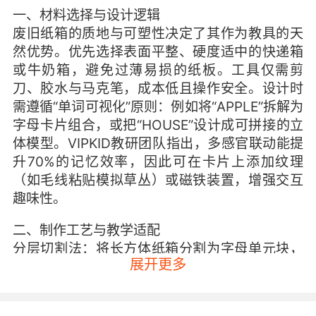
一、材料选择与设计逻辑
废旧纸箱的质地与可塑性决定了其作为教具的天
然优势。优先选择表面平整、硬度适中的快递箱
或牛奶箱，避免过薄易损的纸板。工具仅需剪
刀、胶水与马克笔，成本低且操作安全。设计时
需遵循“单词可视化”原则：例如将“APPLE”拆解为
字母卡片组合，或把“HOUSE”设计成可拼接的立
体模型。VIPKID教研团队指出，多感官联动能提
升70%的记忆效率，因此可在卡片上添加纹理
（如毛线粘贴模拟草丛）或磁铁装置，增强交互
趣味性。
二、制作工艺与教学适配
分层切割法
：将长方体纸箱分割为字母单元块，
展开更多
通过插槽连接形成单词链。例如“SUN”可拆分为
三个独立方块，便于幼儿拼读练习。
情境化涂装
：用棕黄颜料涂抹“BEAR”卡片边缘模