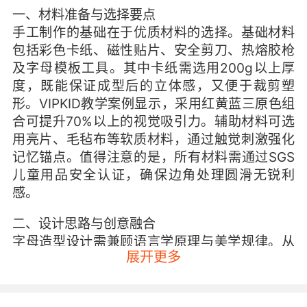
一、材料准备与选择要点
手工制作的基础在于优质材料的选择。基础材料
包括彩色卡纸、磁性贴片、安全剪刀、热熔胶枪
及字母模板工具。其中卡纸需选用200g以上厚
度，既能保证成型后的立体感，又便于裁剪塑
形。VIPKID教学案例显示，采用红黄蓝三原色组
合可提升70%以上的视觉吸引力。辅助材料可选
用亮片、毛毡布等软质材料，通过触觉刺激强化
记忆锚点。值得注意的是，所有材料需通过SGS
儿童用品安全认证，确保边角处理圆滑无锐利
感。
二、设计思路与创意融合
字母造型设计需兼顾语言学原理与美学规律。从
展开更多
形态解构角度，每个字母可拆解为3-5个基础几
何图形，如A由倒V形与梯形组成，这种分解方式
符合儿童认知发展规律。VIPKID教研团队发现，