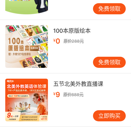
防护处理收尾
：采用可剥离亚克力罩面技术，既
免费领取
保护作品又方便后期修改。UV涂层处理可使徽章
寿命延长3倍以上。
四、教育价值与延伸应用
100本原版绘本
此类手工项目蕴含多重教学价值：通过触觉操作
0
¥
原价288元
强化肌肉记忆，平均每个字母的制作过程包含12-
18次精细化动作；多感官协同刺激使词汇记忆效
率提升65%，远超传统背诵模式。在VIPKID课堂
免费领取
实践中，完成作品后开展"徽章故事会"，促使学
生用目标语言构建叙事逻辑。更深远的意义在于
培养跨学科思维，当孩子将f=5个旗杆的创意转化
五节北美外教直播课
为物理知识时，STEM教育理念已悄然落地。
9
¥
原价888元
未来发展方向可聚焦智能交互升级，如嵌入NFC
芯片实现发音互动，或开发AR识别功能拓展数字
立即购买
内容。但需警惕技术堆砌弱化教育本质，正如哈
佛大学教育研究院强调，手工创作的核心价值始