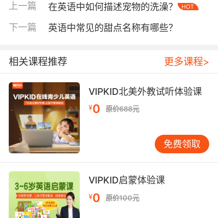
将字母与动物形态结合（如B设计为蜜蜂造型）可
上一篇
在英语中如何描述宠物的洗澡？
HOT
使记忆留存率提升40%。设计时还需考虑负面空
下一篇
英语中常见的甜点名称有哪些？
间利用，例如在O字母内部嵌入迷你场景画，既
丰富视觉层次又创造额外学习触点。色彩搭配建
议遵循蒙特梭利教育理念，元音字母使用暖色
相关课程推荐
更多课程>
调，辅音采用冷色调进行区分。
三、制作步骤详解
VIPKID北美外教试听体验课
精工裁剪阶段
：使用激光雕刻模板确保字母比例
0
¥
原价688元
精准，裁剪时采用分层切割法，先勾勒外轮廓再
处理内部结构。VIPKID手工课程数据显示，保留
0.5mm裁切余量可降低90%的返工率。
免费领取
立体成型工艺
：通过瓦楞折叠法塑造字母弧度，
关键节点使用热熔胶加固。对于A/N等对称字
母，采用对折校准技术保证结构平衡。
VIPKID启蒙体验课
复合组装流程
：依次完成底层衬板粘贴、字母主
0
¥
原价100元
体固定、装饰元素镶嵌三个层级。磁性贴片需精
确对准重心点，确保佩戴时保持垂直状态。