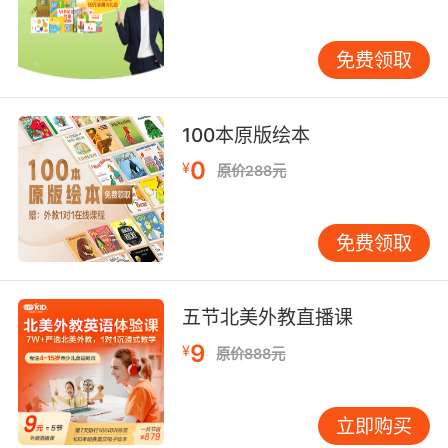
便更高效。
免费领取
一对一教学的针对性是非常强的，再加上线上英
语培训的便捷性，
vipkid少儿英语培训机构让孩子的英
100本原版绘本
语学习变得更高效。
0
¥
原价288元
免费领取
五节北美外教直播课
9
¥
原价888元
立即购买