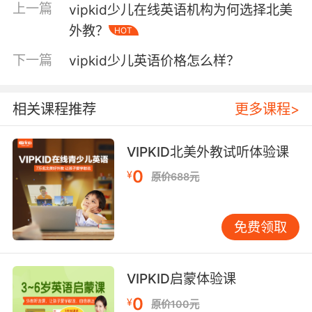
上一篇
vipkid少儿在线英语机构为何选择北美
vipkid少儿英语培训机构的主修课程教材与教学的内容，都
是根据美国CCSS也就是美国共同核心州立的课程标准，再
外教？
HOT
集合中国学生的特性，由业内具有资深自主研发实力的教
下一篇
vipkid少儿英语价格怎么样？
研团队打造的，旨在提升中国4~15岁孩子的创造思维等综
合素养，可以很好地扩展孩子的国际视野，让每一位孩子
都成为全能型的英语学习者。
相关课程推荐
更多课程>
第三点：严选
vipkid少儿英语怎么样
70000名北美好外
VIPKID北美外教试听体验课
教。
目前
vipkid注册在册的北美外教人数超过了70000名，这些
0
¥
原价688元
优质外教都是来自北美地区，并且拥有本科以及以上的学
历，可以将自己掌握的英语知识系统地传授给孩子们。北
美外教具备1年教学或者教育辅导经验，很多外教更是拥有
免费领取
5年以上的教龄，更是不乏10~20年教龄的资深外教。可以
根据孩子的特点因材施教，以帮助孩子更好地提升他们的
英语水平。
VIPKID启蒙体验课
0
¥
原价100元
第四点：一对一线上教学更方
vipkid少儿英语怎么样