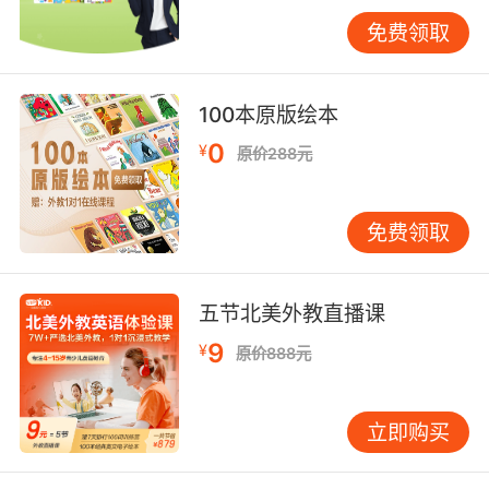
语言是文化的载体。VIPKID英语夏令营不仅仅教
免费领取
授语言知识，更注重引导学生探索英语国家的文
化与历史。课程设置了英美文学赏析、节日习俗
介绍、世界地理探索等特色内容，让学生在学习
100本原版绘本
语言的同时，深入了解目标语言国家的文化背
0
¥
景，增强跨文化交流的能力。
原价288元
通过参与国际文化节、模拟联合国会议等活动，
免费领取
学生不仅能亲身体验不同文化的魅力，还能在实
践中锻炼自己的沟通协调能力和团队合作精神，
为成为具有国际视野的未来人才打下坚实基础。
五节北美外教直播课
四、个性化辅导：因材施教，精准提升
9
¥
原价888元
每个学生的学习情况都是独一无二的。VIPKID英
语夏令营深知这一点，因此提供了个性化的辅导
立即购买
服务。通过入学前的英语水平测试，夏令营能够
准确地把握每位学生的实际情况，为他们量身定