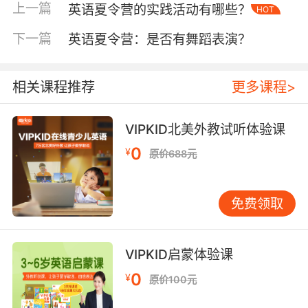
上一篇
英语夏令营的实践活动有哪些？
HOT
在打好基础之后，VIPKID英语夏令营进一步聚焦
下一篇
英语夏令营：是否有舞蹈表演？
于学生英语综合应用能力的提升。课程涵盖了听
力理解、口语表达、阅读理解及写作技巧四大板
块。通过引入原版英文电影、TED演讲等多样化
相关课程推荐
更多课程>
材料，提升学生的听力理解能力；组织角色扮
演、辩论赛等活动，鼓励学生开口说英语，增强
VIPKID北美外教试听体验课
口语表达自信；精选英文原著片段进行精读分
0
析，提高阅读速度与深度；同时，通过写作工作
¥
原价688元
坊，指导学生如何构思文章、运用高级句型，提
升写作水平。
免费领取
实践证明，这种全方位的技能训练能够显著提升
学生的英语综合应用能力，使他们在实际交流中
VIPKID启蒙体验课
更加得心应手。
0
¥
原价100元
三、文化探索：拓宽国际视野