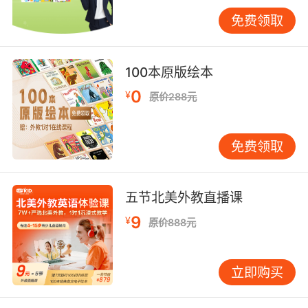
写配套故事剧本。这种差异化设计使同一绘本的
免费领取
教学适配度提升65%。
错误预判机制提升学习效能。哈佛教育学院跟踪
研究表明，提前告知"允许非常规创作"的小组，
100本原版绘本
其语言修正次数减少32%。VIPKID教师在手工课
0
¥
原价288元
前展示"失败作品集"，有效降低儿童的完美主义
焦虑，使课堂提问参与度提高至91%。
免费领取
可持续发展的建议方向
家校协同需要标准化流程。麻省理工学院早教研
究中心建议建立"材料包+视频指导+作品社区"三
五节北美外教直播课
位一体模式。VIPKID近期推出的"绘本工匠箱"服
9
¥
原价888元
务，包含双语说明书、安全材料及作品展示二维
码，使家长辅导时间成本降低40%。
立即购买
文化要素的有机融合值得探索。东京大学跨文化
教育项目显示，在《Stone Soup》手工课中加入