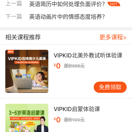
材料选择体现教学智慧。华盛顿大学双语教育专
上一篇
英语简历中如何处理负面评价？
HOT
家Linda Chen指出，松果、冰棒棍等自然材料能
激发78%以上的儿童创作欲望。VIPKID暑期课程
下一篇
英语动画片中的情感态度培养？
中，学员用回收纸板制作《Room on the
Broom》魔法扫帚，既渗透环保理念，又通
相关课程推荐
更多课程>
过"magic broom"等道具强化故事理解。
数字化工具正在革新传统手工。剑桥大学STEAM
VIPKID北美外教试听体验课
项目组开发的AR涂色应用，能让《Dear Zoo》绘
0
¥
原价688元
本动物"跃出"纸面。VIPKID教研团队将该技术融
入课程，学员完成动物面具制作后扫描即可触发
英文配音，使作品展示环节的语言输出量增加
免费领取
150%。
教学实践中的创新突破
VIPKID启蒙体验课
分层教学策略解决能力差异难题。针对《Brown
Bear》绘本，初级学员制作头饰进行角色演绎，
0
¥
原价100元
中级学员设计森林场景拼图，高级学员则挑战编