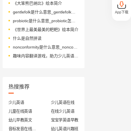
《大笨熊巴纳比》绘本简介
gentlefolk是什么意思_gentlefolk怎么读_音标'dʒentlfəʊk
App下载
probiotic是什么意思_probiotic怎么读_音标ˌprəʊbaɪ'ɒtɪk
《世界上最美最美的粑粑》绘本简介
什么是自然拼读
nonconformity是什么意思_nonconformity怎么读_音标ˌnɒnkən'fɔ-mɪtɪ
趣味内容翻译游戏，助力少儿英语学习
热搜推荐
少儿英语
少儿英语在线
儿童在线英语
在线少儿英语
幼儿早教英文
宝宝学英语早教
音标发音在线试听
幼儿英语兴趣班