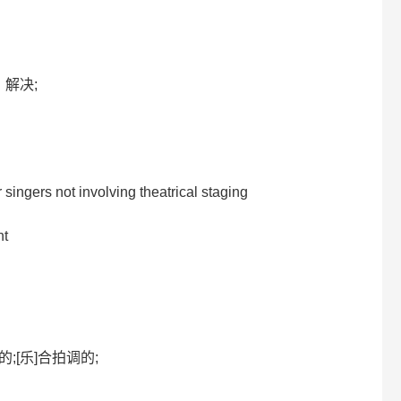
，解决;
singers not involving theatrical staging
nt
好的;[乐]合拍调的;