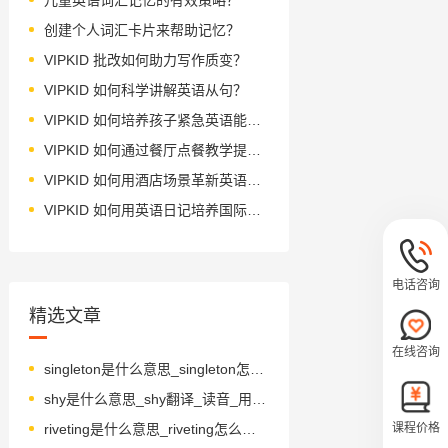
创建个人词汇卡片来帮助记忆？
VIPKID 批改如何助力写作质变？
VIPKID 如何科学讲解英语从句？
VIPKID 如何培养孩子紧急英语能力？
VIPKID 如何通过餐厅点餐教学提升少儿英语应用能力？
VIPKID 如何用酒店场景革新英语教学？
VIPKID 如何用英语日记培养国际化人才？
电话咨询
精选文章
在线咨询
singleton是什么意思_singleton怎么读_音标'sɪŋɡltən
shy是什么意思_shy翻译_读音_用法_翻译
riveting是什么意思_riveting怎么读_音标ˈrɪvɪtɪŋ
课程价格