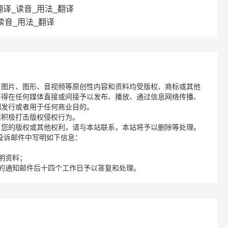
em翻译_读音_用法_翻译
_读音_用法_翻译
、图片、图形、音视频等原创性内容和资料均受版权、商标或其他
不得在任何媒体直接或间接予以发布、播放、通过信息网络传播、
制发行或者用于任何商业目的。
诺积极打击版权侵权行为。
了您的版权或其他权利，请与本站联系，本站将予以删除等处理。
请您在投诉邮件中写明如下信息：
明资料；
的通知邮件后十四个工作日予以答复和处理。