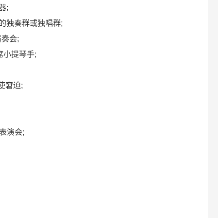
器;
曲中的独奏群或独唱群;
演奏会;
首席小提琴手;
;使窘迫;
舞表演会;