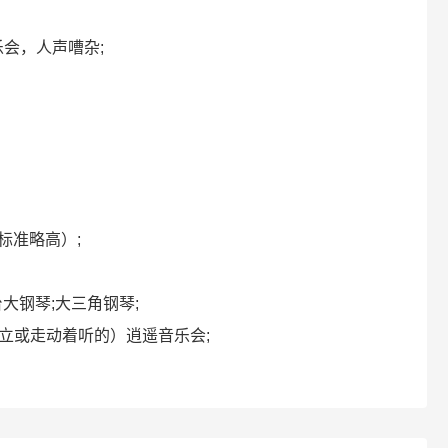
音乐会，人声嘈杂;
普通标准略高）;
平台大钢琴;大三角钢琴;
>（听众站立或走动着听的）逍遥音乐会;