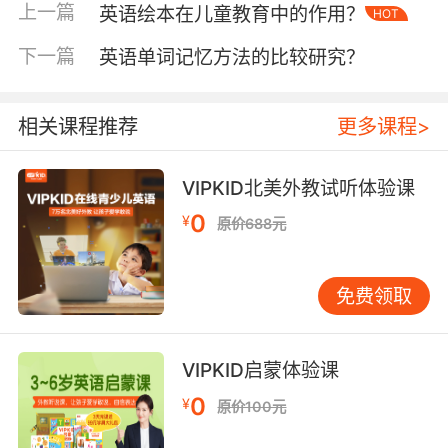
态评估学员CEFR等级，针对性强化语法盲区与发
上一篇
英语绘本在儿童教育中的作用？
HOT
音弱点。数据显示，参与冬令营的学员在词汇
下一篇
英语单词记忆方法的比较研究？
量、听力理解、口语流利度三个维度的平均提升
率达47%，远超同期校内英语课程效果。这种质
变源于课程设计的"输入-内化-输出"闭环：晨间
相关课程推荐
更多课程>
外教讲座输入地道表达，午后工作坊进行知识内
化，晚间演讲比赛则检验输出质量。
VIPKID北美外教试听体验课
二、文化认知拓展：培养全球化视野
0
¥
原价688元
语言是文化的载体，VIPKID冬令营特别设置跨文
化理解模块，通过对比中西方节日习俗、历史典
故、价值观差异，帮助学员建立文化敏感性。
免费领取
在"世界文化拼图"项目中，中国学员与美国、加
拿大同龄人组队，共同完成感恩节与传统春节的
文化研究报告。这种协作不仅提升英语应用能
VIPKID启蒙体验课
力，更让学生直观感受文化碰撞产生的思维火
0
¥
原价100元
花。教育学者Holmes（2018）指出，青少年阶
段的文化浸润对终身跨文化交际能力形成具有决