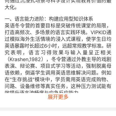
何通过沉浸式场景与科学设计实现教育价值的最
大化。
一、语言能力进阶：构建应用型知识体系
英语冬令营的首要目标是突破传统课堂的局限，
打造高频次、多场景的语言实践环境。VIPKID通
过模拟海外生活情境的浸入式课程，使学生日均
英语暴露时长超过6小时，远超常规教学标准。研
究表明，语言习得效果与输入量呈正相关
（Krashen,1982），冬令营通过外教主导的戏剧
表演、辩论赛、项目式学习等活动，强制脱离母
语依赖，倒逼学生调用英语思维解决问题。例如
在"生存挑战"模块中，学员需用英语完成购物、
问路、设备维修等真实任务，这种压力测试能有
效提升语言流畅度与应急反应能力。
展开更多
相较于碎片化的知识灌输，VIPKID更注重语言系
统的重构。其自主研发的LMS学习管理系统会动