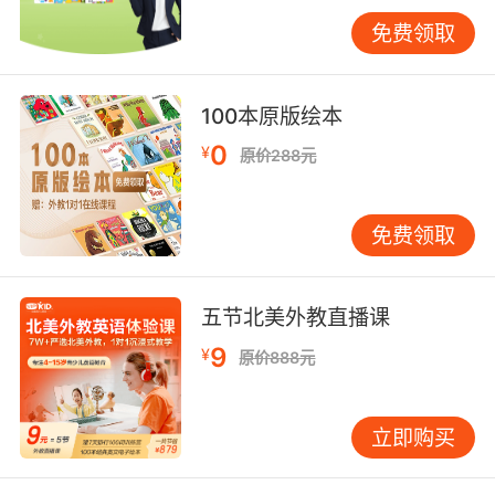
定性作用。
免费领取
为深化文化认知，VIPKID引入剑桥大学跨文化交
际课程框架，设计"文化侦探"探索任务。学员需
100本原版绘本
采访外教挖掘节日背后的宗教渊源，通过美食制
0
¥
原价288元
作体验饮食文化差异，甚至模拟联合国会议讨论
全球议题。某期学员在"塑料污染"主题辩论中，
自发运用各国环保政策案例佐证观点，展现出超
免费领取
越年龄的全球公民意识。这种深度文化体验有效
破解了传统英语教学中"文化失语"的困境。
五节北美外教直播课
三、学习习惯塑造：激发自主成长动能
冬令营的短期集训特性使其成为学习习惯矫正的
9
¥
原价888元
最佳契机。VIPKID采用"目标可视化+即时反
馈"机制，通过每日学习数据看板让进步轨迹可量
立即购买
化。学员张小雅在结营报告中写道："看到自己从
不敢开口到完整演讲的蜕变过程，这种成就感比