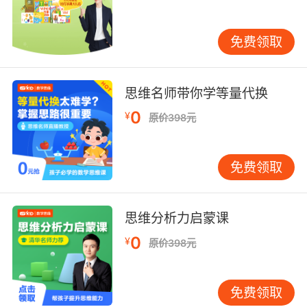
果》、《量量酷克有多高》、《海底捉迷藏》、
《你一半，我一半》、《吱吱吱，喵喵喵》、
免费领取
《谁偷了毛毛的草莓》、《神奇的方箱子》。本
丛书着力于幼儿7大数学智能的全面开发，幼儿心
智成长20个心理层面的深度呵护，以及幼儿早期
思维名师带你学等量代换
阅读习惯的科学培养。从数学智能、心智成长以
及早期阅读三个方面对幼儿进行多维训练与提
0
¥
原价398元
升。
★幼儿7大数学智能的全面开发
免费领取
★幼儿心智成长20个层面的深度呵护
思维分析力启蒙课
★幼儿早期阅读习惯的科学培养
0
¥
原价398元
媒体评论
免费领取