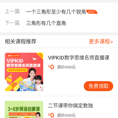
上一篇
一个三角形至少有几个锐角
HOT
下一篇
三角形有几个直角
相关课程推荐
更多课程>
VIPKID数学思维名师直播课
0
¥
原价398元
内容简介
免费领取
这套从韩国引进的数学故事绘本共计20册，本次
二节课带你搞定数独
推出第二辑10册：《贪心小青蛙》、《胆小大眼
蛙》、《最特别的圣诞树》、《松鼠嘟嘟和小松
0
¥
原价398元