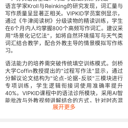
语言学家Kroll与Reinking的研究发现，词汇量与
写作质量呈显著正相关。VIPKID学员案例显示，
通过《牛津阅读树》分级读物的精读训练，学生
在6个月内人均掌握800个高频写作词汇。建议采
用"场景化记忆法"，如将自然环境描写与天气类
词汇结合教学，配合外教主导的情景模拟写作练
习。
语法能力的培养需突破传统填空训练模式。剑桥
大学Coffin教授提出的"过程写作法"显示，通过
分解议论文结构为"论点-论据-反驳"三模块进行
专项训练，学生逻辑衔接词使用准确率提升
40%。VIPKID课程中的语法诊所模块，采用AI智
能批改与外教视频讲解结合的方式，针对时态混
展开更多
用、主谓一致等常见错误进行靶向纠正。
二、重构思维模式：从中式表达到英文逻辑