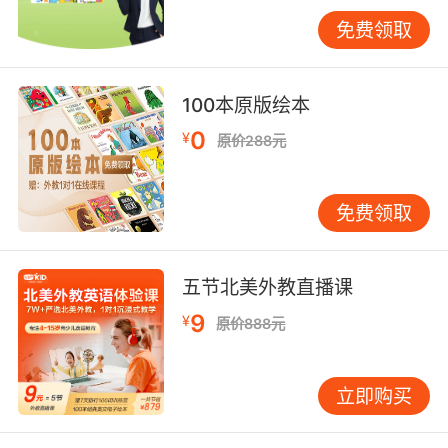
能使学习效果提升50%。VIPKID研发的智能写作
免费领取
平台实现"四维反馈"：AI即时语法检测（准确率
98.7%）、外教语音批注（侧重逻辑优化）、同
伴互评（培养读者意识）、家长督导（跟踪进步
100本原版绘本
轨迹）。北京某重点中学实验班数据显示，该系
统使作文修改完整度从42%提升至79%。
0
¥
原价288元
过程性评价体系至关重要。参照布鲁姆认知目标
分类，VIPKID将写作能力分解为"词汇运用-句式
免费领取
多样性-段落衔接-立意深度"四级指标，每个级别
设置10个观测点。上海校区追踪案例显示，采用
动态评价表的学生，在半年内创意发展指数超出
五节北美外教直播课
对照组37个百分点。
9
¥
原价888元
四、激发创作内驱：游戏化与真实情境融合
Krashen的情感过滤假说证实，焦虑情绪会降低
立即购买
语言输出质量。VIPKID推出的"写作冒险岛"游
戏，将语法规则转化为闯关任务，学员通过拯