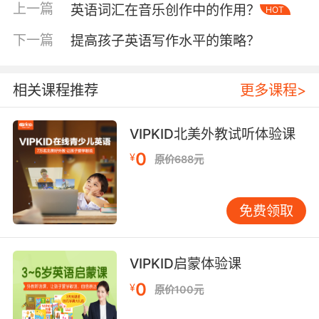
中美写作教学对比研究（Scholes,2020）表明，
上一篇
英语词汇在音乐创作中的作用？
HOT
中国学生常陷入"华丽辞藻堆砌"的误区。VIPKID
北美外教团队开发的"思维导图写作课"，通过对
下一篇
提高孩子英语写作水平的策略？
比分析《背影》与《Cat in the Rain》的叙事结
构，引导学生理解英文写作的线性递进特征。训
相关课程推荐
更多课程>
练数据显示，经过3个月思维可视化训练，72%的
学生能自主构建"总-分-总"论证框架。
VIPKID北美外教试听体验课
批判性思维培养需融入日常教学。斯坦福大学
0
¥
原价688元
Walter McCarthy提出的"五步提问法"（现象观
察-原因分析-观点论证-反证辨析-结论优化）在
VIPKID高阶课程中成效显著。某学员在"人工智能
免费领取
利弊"主题写作中，通过外教引导的辩证讨论，最
终产出包含12个数据引证、3种反驳视角的优质
作文，获TESOL国际青少年写作大赛银奖。
VIPKID启蒙体验课
三、构建反馈闭环：多维度修正机制
0
¥
原价100元
教育学家Hattie的元分析指出，及时有效的反馈