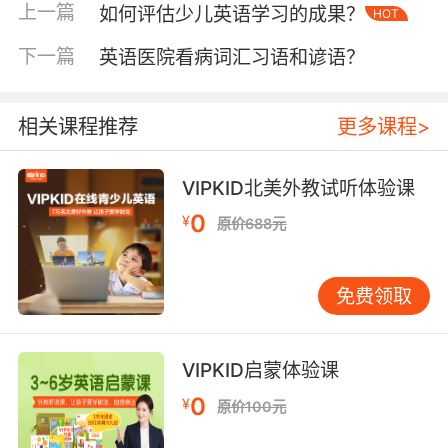
上一篇
如何评估少儿英语学习的成果？
HOT
在VIPKID少儿英语课程中，教师常选用《狮子
下一篇
英语医院看病词汇习语和谚语？
王》等经典剧目片段作为教学素材。该剧将非洲
鼓点节奏与西方管弦乐编织成独特的音乐语言，
当幼狮辛巴唱出"I Just Can't Wait to Be
相关课程推荐
更多课程>
King"时，切分音节奏与五声音阶旋律完美配合肢
体动作，这种多维度刺激能有效提升学习者对英
VIPKID北美外教试听体验课
语韵律的感知能力。研究表明，接触音乐剧选段
的学习者，其语调模仿准确度较普通课程提高
0
¥
原价688元
37%。
二、叙事功能强化：音乐作为戏剧推进引擎
免费领取
英语音乐剧的音乐创作遵循"show don't tell"原
则，通过旋律动机、节奏变化直接参与叙事。安
德鲁·劳埃德·韦伯在《猫》中运用"记忆迷宫"主题
VIPKID启蒙体验课
曲贯穿全剧，每次变奏都对应不同角色命运转
0
¥
原价100元
折。这种主题贯穿手法源自瓦格纳的"主导动
机"理论，但在英语音乐剧中被赋予更通俗化的表