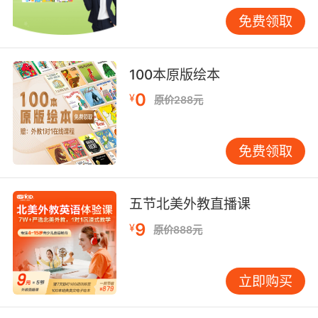
达。《歌剧魅影》开场的阴森管风琴旋律，在后
免费领取
续场景中通过音高、配器变化的细微调整，持续
暗示魅影的存在，形成无形的情绪链条。
100本原版绘本
从语言教育角度看，这种音乐叙事性为英语学习
0
¥
原价288元
提供了天然的情景框架。VIPKID教研团队发现，
当学生跟唱《玛蒂尔达》中"When I Grow Up"段
落时，歌词时态变化与旋律起伏形成记忆锚点，
免费领取
89%的学员能准确区分现在时与未来时的应用场
景。更值得注意的是，音乐剧特有的"歌谣体"演
唱方式（如《发胶星梦》中的群体告白式演
五节北美外教直播课
唱），通过重复句式和夸张语音造型，显著降低
9
¥
复杂句式的理解难度。
原价888元
三、文化符号植入：语言载体中的价值输出
立即购买
英语音乐剧的音乐文本本身就是活的文化词典。
《吉屋出租》将拉丁节奏与朋克摇滚结合，通过