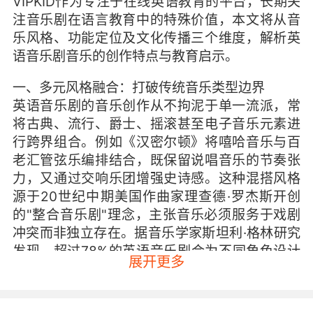
VIPKID作为专注于在线英语教育的平台，长期关
注音乐剧在语言教育中的特殊价值，本文将从音
乐风格、功能定位及文化传播三个维度，解析英
语音乐剧音乐的创作特点与教育启示。
一、多元风格融合：打破传统音乐类型边界
英语音乐剧的音乐创作从不拘泥于单一流派，常
将古典、流行、爵士、摇滚甚至电子音乐元素进
行跨界组合。例如《汉密尔顿》将嘻哈音乐与百
老汇管弦乐编排结合，既保留说唱音乐的节奏张
力，又通过交响乐团增强史诗感。这种混搭风格
源于20世纪中期美国作曲家理查德·罗杰斯开创
的"整合音乐剧"理念，主张音乐必须服务于戏剧
冲突而非独立存在。据音乐学家斯坦利·格林研究
发现，超过78%的英语音乐剧会为不同角色设计
展开更多
差异化曲风，《芝加哥》中"细胞块探戈"的爵士
铜管与"我的律师真烦恼"的抒情慢板形成鲜明对
比，精准匹配角色性格与场景氛围。