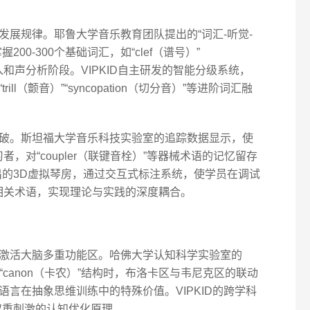
展规律。耶鲁大学音乐教育团队提出的“词汇-听觉-
00-300个基础词汇，如“clef（谱号）”
进入和声分析阶段。VIPKID自主研发的智能分级系统，
l（颤音）”“syncopation（切分音）”等进阶词汇融
破。斯坦福大学音乐科技实验室的追踪数据显示，使
，对“coupler（联键音栓）”等器械术语的记忆留存
D推出的3D虚拟琴房，通过交互式标注系统，使学员在调试
步理解相关术语，实现理论与实践的深度耦合。
激活大脑多重功能区。哈佛大学认知科学实验室的
“canon（卡农）”结构时，布洛卡区与韦尼克区的联动
语言在抽象思维训练中的特殊价值。VIPKID的跨学科
双重刺激的认知优化原理。