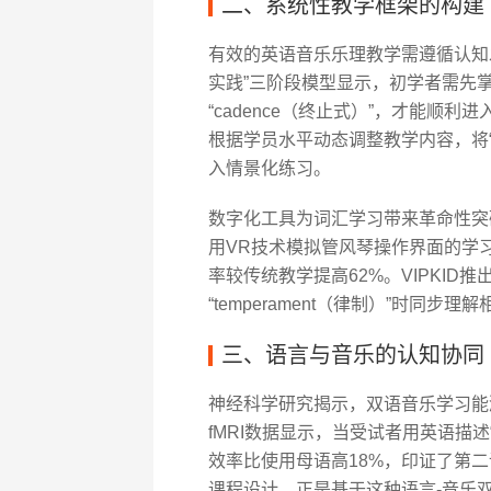
二、系统性教学框架的构建
有效的英语音乐乐理教学需遵循认知发
实践”三阶段模型显示，初学者需先掌握2
“cadence（终止式）”，才能顺利
根据学员水平动态调整教学内容，将“tril
入情景化练习。
数字化工具为词汇学习带来革命性突
用VR技术模拟管风琴操作界面的学习者
率较传统教学提高62%。VIPKI
“temperament（律制）”时同
三、语言与音乐的认知协同
神经科学研究揭示，双语音乐学习能
fMRI数据显示，当受试者用英语描述
效率比使用母语高18%，印证了第二
课程设计，正是基于这种语言-音乐