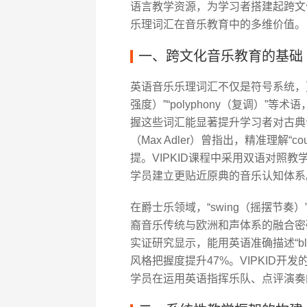
语言教学资源，为学习者搭建起跨文
乐理词汇在音乐教育中的多维价值。
一、跨文化音乐教育的基础
英语音乐乐理词汇不仅是符号系统，更是
强度）”“polyphony（复调）
握这些词汇能显著提升学习者对古典
（Max Adler）曾指出，精准理解“c
提。VIPKID课程中采用双语对照
学员建立更贴近原典的音乐认知体系
在爵士乐领域，“swing（摇摆节奏）”“
裔音乐传统与欧洲和声体系的融合密码。
实证研究显示，能用英语准确描述“bl
风格把握度提升47%。VIPKID
学员在运用英语指挥乐队、点评演奏