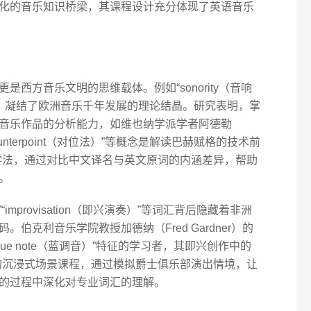
化的音乐知识桥梁，其课程设计充分体现了英语音乐
西方音乐文明的思维载体。例如“sonority（音响
”等术语，凝结了欧洲音乐千年发展的理论结晶。研究表明，掌
音乐作品的分析能力，如维也纳学派学者阿德勒
ounterpoint（对位法）”等概念是解读巴赫赋格的技术前
教学法，通过对比中文译名与英文原词的内涵差异，帮助
。
improvisation（即兴演奏）”等词汇背后隐藏着非洲
伯克利音乐学院教授加德纳（Fred Gardner）的
ue note（蓝调音）”特征的学习者，其即兴创作中的
开发的沉浸式场景课程，通过模拟爵士俱乐部演出情境，让
的过程中深化对专业词汇的理解。