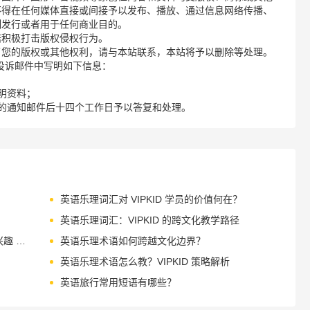
不得在任何媒体直接或间接予以发布、播放、通过信息网络传播、
制发行或者用于任何商业目的。
诺积极打击版权侵权行为。
了您的版权或其他权利，请与本站联系，本站将予以删除等处理。
请您在投诉邮件中写明如下信息：
明资料；
的通知邮件后十四个工作日予以答复和处理。
英语乐理词汇对 VIPKID 学员的价值何在？
英语乐理词汇：VIPKID 的跨文化教学路径
英语课外阅读书单如何科学构建？分级 + 兴趣 + 文化
英语乐理术语如何跨越文化边界？
英语乐理术语怎么教？VIPKID 策略解析
英语旅行常用短语有哪些？