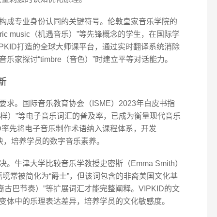
构成专业身份认同的关键符号。伦敦皇家音乐学院的
ric music（机遇音乐）”等先锋概念的学生，在国际学
IPKID打造的全球大师课平台，通过实时翻译系统消除
家探讨“timbre（音色）”时建立平等对话能力。
新
求。国际音乐教育协会（ISME）2023年白皮书指
le（采样）”等电子音乐词汇的普及率，已成为衡量现代音乐
ID率先将电子音乐制作术语纳入课程体系，开发
教学模块，培养学员的数字音乐素养。
。牛津大学比较音乐学教授史密斯（Emma Smith）
文语境常被简化为“爵士”，但该词包含的非裔美国文化基
hm（非裔古巴节奏）”等扩展词汇才能完整阐释。VIPKID的文
变体中的乐理表达差异，培养学员的文化敏感度。