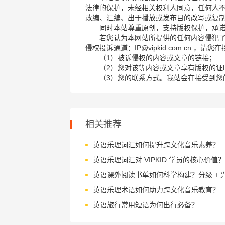
法律的保护，未经相关权利人同意，任何人
改编、汇编、出于播放或发布目的改写或复
同时本站尊重原创，支持版权保护，承
若您认为本网站所提供的任何内容侵犯
侵权投诉通道：IP@vipkid.com.cn ，
（1）被诉侵权的内容或文章的链接；
（2）您对该等内容或文章享有版权的证
（3）您的联系方式。我站会在接受到您
相关推荐
英语乐理词汇如何提升跨文化音乐素养？
英语乐理词汇对 VIPKID 学员的核心价值？
英语乐理术语如何助力跨文化音乐教育？
英语旅行常用短语为何出行必备？