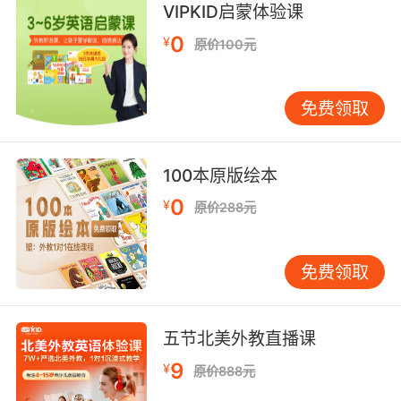
乐）"等术语时，同步理解美国黑人音乐的文化根
VIPKID启蒙体验课
源，这种知识迁移能力较单语学习者提升35%。
0
¥
原价100元
数字化时代为术语学习带来新维度。MIT媒体实
验室的"动态乐理词典"项目证明，结合音频示例
免费领取
的术语教学可使记忆留存率提升60%。VIPKID平
台创新开发的"术语+音频+可视化"学习模块，当
学员点击"trill（颤音）"时，系统自动播放小提琴
100本原版绘本
颤音示范并生成波形图，这种多模态学习模式使
抽象概念具象化，有效降低高阶术语的学习门
0
¥
原价288元
槛。
三、教学场景中的实践转化
免费领取
在VIPKID真人外教课堂中，术语教学遵循"情境浸
入-跨界应用-创作输出"三阶段模型。初级阶段通
过"musical alphabet（音乐字母表）"游戏，让
五节北美外教直播课
学员在唱诵"A-G"音名时建立音高联想；进阶课
9
¥
原价888元
程设计"术语剧场"，用角色扮演演