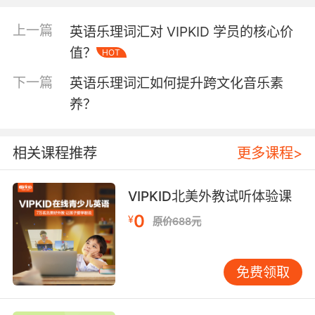
乐学院教授Emily Horn曾对比中英术语差异，发
现"rhythm（节奏）"在中文常被简化为"拍子"，
上一篇
英语乐理词汇对 VIPKID 学员的核心价
而英语语境中需区分"meter（节
值？
HOT
拍）""tempo（速度）""syncopation（切
下一篇
分）"等细化概念。VIPKID教研团队开发的"节奏
英语乐理词汇如何提升跨文化音乐素
解码卡"，通过英汉对照解析"quarter note（四
养？
分音符）"与"eighth rest（八分休止符）"的对应
关系，显著提升学员乐谱识读准确率达42%。
相关课程推荐
更多课程>
二、跨文化学习的认知优势
英语音乐术语作为文化载体，记录着西方音乐发
VIPKID北美外教试听体验课
展的历史轨迹。"sonata form（奏鸣曲
0
¥
原价688元
式）""blue notes（布鲁斯音）"等词汇背后，隐
含着巴洛克时期的和声规则与爵士乐的演变脉
络。剑桥大学音乐人类学研究显示，双语学习者
免费领取
能更快识别不同音乐风格的特征要素，VIPKID学
员在接触"ragtime（拉格泰姆）""swing（摇摆