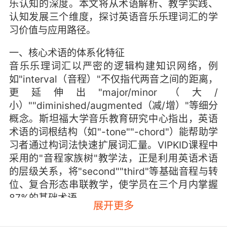
乐认知的深度。本文将从术语解析、教学实践、
认知发展三个维度，探讨英语音乐乐理词汇的学
习价值与应用路径。
一、核心术语的体系化特征
音乐乐理词汇以严密的逻辑构建知识网络，例
如"interval（音程）"不仅指代两音之间的距离，
更延伸出"major/minor（大/
小）""diminished/augmented（减/增）"等细分
概念。斯坦福大学音乐教育研究中心指出，英语
术语的词根结构（如"-tone""-chord"）能帮助学
习者通过构词法快速扩展词汇量。VIPKID课程中
采用的"音程家族树"教学法，正是利用英语术语
的层级关系，将"second""third"等基础音程与转
位、复合形态串联教学，使学员在三个月内掌握
87%的基础术语。
展开更多
术语的精确性在教学实践中尤为关键。波士顿音