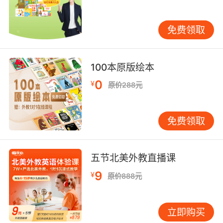
外费用引发纠纷。
免费领取
餐饮方面，英语短语助力舌尖上的探索。步入餐
厅，“May I see the menu, please?”（请给我菜
单好吗？）礼貌开启点餐序幕，各国菜单琳琅满
100本原版绘本
目，熟悉菜品英文表述才能选中心仪美味。遇到
0
特色菜肴不识，询问 “What's in this dish?”（这
¥
原价288元
道菜有什么？）既能了解食材构成，判断是否符
合自身口味与饮食禁忌，又能与服务员交流烹饪
免费领取
手法，增添用餐趣味。用餐完毕，一句 “Could I
have the bill?”（请结账好吗？）自然终结用餐环
节，清晰表达消费结账意图，不让付款成为尴尬
五节北美外教直播课
收尾。
9
¥
原价888元
观光游览：深度探秘的文化钥匙
踏上观光之旅，英语旅行常用短语是解锁当地文
化宝藏的密钥。在著名景点门口，“What's the
立即购买