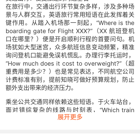
在旅行中，交通出行环节复杂多样，涉及多种场
景与人群交互，英语旅行常用短语在此发挥着关
键作用。从踏入机场那一刻起，“Where is the
boarding gate for Flight XXX?”（XX 航班登机
口在哪里？）便是开启顺利行程的首要问句。机
场犹如大型迷宫，众多航班信息变动频繁，精准
询问登机口能避免误机慌乱。办理行李托运时，
“How much does it cost to overweight?”（超
重费用是多少？）也是常见表达，不同航空公司
计费标准有别，提前知晓可做好预算规划，防止
额外支出带来的经济压力。
乘坐公共交通同样依赖这些短语。于火车站台，
面对错综复杂的线路与时刻表，“Which train
展开更多
goes to XXX?”（哪趟火车去 XX？）能帮助筛选
正确车次。在公交上，若不知下车站点周边情
况，一句“Could you tell me when to get off for