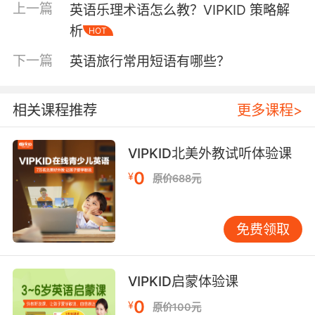
XXX?”（能告诉我去 XX 在哪里下车吗？）向司机
上一篇
英语乐理术语怎么教？VIPKID 策略解
或乘客求助，便能安心欣赏沿途风景，不必紧盯
析
HOT
站牌生怕错过。对于选择租车自驾的旅客，
下一篇
“Where is the nearest gas station?”（最近的加
英语旅行常用短语有哪些？
油站在哪里？）在长途跋涉中至关重要，燃油耗
尽被困异地可是旅行大忌，及时补充能量才能保
相关课程推荐
更多课程>
障行程连贯性。
住宿餐饮：舒适体验的言语保障
VIPKID北美外教试听体验课
抵达目的地后，住宿安排首当其冲。走进酒店大
0
¥
原价688元
堂，“Do you have any vacant rooms?”（还有
空房吗？）简洁明了地表达需求，避免因满房而
无处安身。若对房间有特殊要求，如想俯瞰美
免费领取
景，“Is there a room with a nice view?”（有风
景好的房间吗？）能让酒店工作人员按需调配，
提升住宿满意度。办理入住手续时，询问 “What
VIPKID启蒙体验课
time is check - out?”（退房时间是几点？）可合
0
¥
原价100元
理规划行李收拾与后续行程，避免因超时产生额