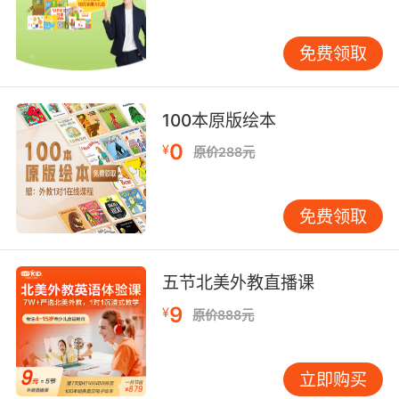
法之一。学生们分组进行手抄报设计，在小组内
分工协作，有的负责资料收集，有的擅长绘画排
免费领取
版，有的则专注于文字撰写。通过这种合作，学
生们相互交流、相互学习，不仅提高了效率，还
培养了团队精神。在教学过程中，教师还会引入
100本原版绘本
多媒体资源，展示优秀的英语手抄报范例，让学
0
¥
生直观地感受不同风格与技巧，从中汲取灵感。
原价288元
三、学生收获与反馈 学生在“英语手抄报设计课”
中收获颇丰。在知识技能方面，许多学生表示，
免费领取
以前枯燥难记的英语单词和语法，在手抄报创作
中变得生动起来，记忆也更加深刻。比如，一位
原本对英语语法头疼不已的学生，在撰写手抄报
五节北美外教直播课
关于“动物的生活习性”的内容时，为了准确描述
9
¥
动物的行为，主动查阅语法资料，反复练习句子
原价888元
结构，之后在语法测试中的成绩有了明显进步。
从情感态度上看，这门课程极大地增强了学生学
立即购买
习英语的自信心和成就感。当看到自己精心设计