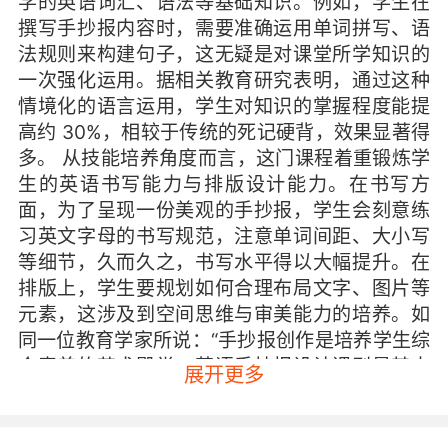
学的英语词汇、语法等基础知识。例如，学生在
撰写手抄报内容时，需要准确运用单词拼写、语
法规则来构建句子，这无疑是对课堂所学知识的
一次强化运用。据相关教育研究表明，通过这种
情境化的语言运用，学生对知识的掌握程度能提
高约 30%，相较于传统的死记硬背，效果显著得
多。 从技能培养角度而言，这门课程着重锻炼学
生的英语书写能力与排版设计能力。在书写方
面，为了呈现一份美观的手抄报，学生会刻意练
习英文字母的书写规范，注意单词间距、大小写
等细节，久而久之，书写水平得以大幅提升。在
排版上，学生要规划如何合理布局文字、图片等
元素，这涉及到空间思维与审美能力的培养。如
同一位教育学家所说：“手抄报创作是培养学生综
合素养的艺术殿堂，英语手抄报设计课则是其中
展开更多
独具魅力的一角。”其意义不仅在于提升英语能
力，更在于培养学生的自主学习能力、创新思维
以及对英语文化的深入理解。当学生为了手抄报