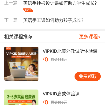
上一篇
英语手抄报设计课如何助力学生成长？
主题去搜集英语资料时，他们会接触到丰富的英
HOT
语文化知识，拓宽视野，从而更加深入地理解英
语这门语言背后的文化内涵。 二、教学内容与方
下一篇
英语手工课如何助力孩子成长？
法 在教学内容上，“英语手抄报设计课”涵盖了丰
富多样的主题。可以是介绍英语国家的文化习
俗，如“西方节日知多少”，学生在准备这个主题
相关课程推荐
更多课程>
的手抄报时，会去了解圣诞节、感恩节等节日的
起源、传统习俗以及相关的英语表达，将知识融
VIPKID北美外教试听体验课
入到手抄报的文字与画面中。也可以是围绕英语
0
¥
文学作品展开，像“走进《哈利·波特》的魔法世
原价688元
界”，促使学生阅读原著片段，提炼关键信息，用
英语进行解读与呈现。 教学方法更是灵活多变。
免费领取
教师会采用启发式教学，在确定手抄报主题时，
引导学生从日常生活、兴趣爱好出发，挖掘他们
熟悉的英语元素。例如，对于喜欢运动的学生，
VIPKID启蒙体验课
教师建议以“奥运会中的英语”为主题，激发学生
0
¥
的创作热情。同时，小组合作学习也是常用的方
原价100元