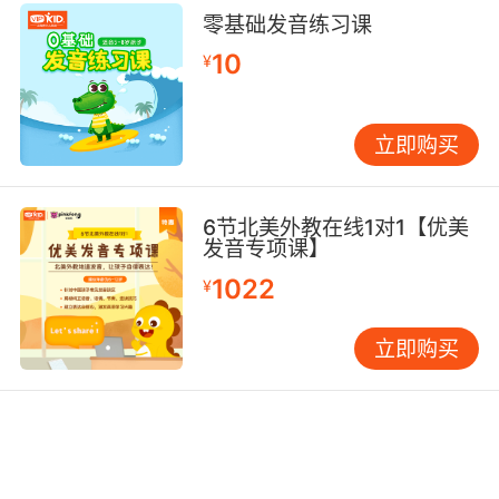
法。这就要求他们具备扎实的英语语法基础、丰
零基础发音练习课
富的词汇量以及良好的写作能力。为了制作出高
10
¥
质量的手抄报，学生们会更加注重英语语言的规
范性和准确性，不断改进自己的英语表达。例
如，在撰写手抄报的文字内容时，学生们会仔细
立即购买
斟酌用词，力求用最恰当、最生动的英语来描述
事物。这种对英语语言的精细打磨有助于提高他
们的英语语言水平。 美术设计也是英语手抄报设
6节北美外教在线1对1【优美
计课的重要组成部分。学生们需要运用色彩、线
发音专项课】
条、图形等元素来打造手抄报的视觉效果。在这
1022
¥
个过程中，他们的审美能力和艺术创造力得到了
充分的锻炼。他们学会如何选择适合主题的色彩
立即购买
搭配，如何设计独特的字体和图案，使手抄报既
具有美感又能够突出主题。例如，在制作关于环
保主题的手抄报时，学生们可能会采用绿色为主
色调，搭配一些与自然相关的图案，如树叶、花
朵等，以传达环保的理念。 此外，信息收集与整