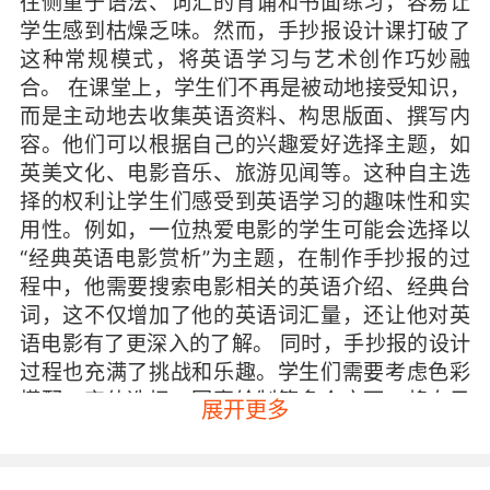
往侧重于语法、词汇的背诵和书面练习，容易让
学生感到枯燥乏味。然而，手抄报设计课打破了
这种常规模式，将英语学习与艺术创作巧妙融
合。 在课堂上，学生们不再是被动地接受知识，
而是主动地去收集英语资料、构思版面、撰写内
容。他们可以根据自己的兴趣爱好选择主题，如
英美文化、电影音乐、旅游见闻等。这种自主选
择的权利让学生们感受到英语学习的趣味性和实
用性。例如，一位热爱电影的学生可能会选择以
“经典英语电影赏析”为主题，在制作手抄报的过
程中，他需要搜索电影相关的英语介绍、经典台
词，这不仅增加了他的英语词汇量，还让他对英
语电影有了更深入的了解。 同时，手抄报的设计
过程也充满了挑战和乐趣。学生们需要考虑色彩
搭配、字体选择、图案绘制等多个方面，将自己
展开更多
的创意和想法充分展现出来。当他们看到自己亲
手制作的精美手抄报时，会获得一种强烈的成就
感，这种成就感会进一步激发他们对英语学习的