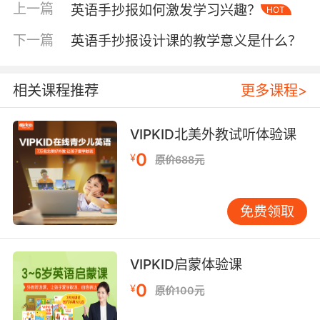
上一篇
英语手抄报如何激发学习兴趣？
HOT
热情，让他们更加主动地去探索英语的奥秘。正
如教育学家苏霍姆林斯基所说：“兴趣是最好的老
下一篇
英语手抄报设计课的教学意义是什么？
师。”英语手抄报设计课正是通过这种有趣的方
式，点燃了学生内心对英语学习的火焰。 二、培
养跨文化意识 英语手抄报设计课是培养学生跨文
相关课程推荐
更多课程>
化意识的有效途径。语言是文化的重要载体，在
学习英语的过程中，了解英语国家的文化背景、
VIPKID北美外教试听体验课
风俗习惯、价值观等对于提高学生的英语综合素
0
¥
原价688元
养至关重要。 通过手抄报设计，学生们有机会深
入探究英语国家的文化。他们可以收集关于英
国、美国、加拿大等国家的节日庆典、传统美
免费领取
食、历史名人等方面的资料，并将这些内容以手
抄报的形式呈现出来。在这个过程中，学生们不
仅能够学习到英语知识，还能够感受到不同文化
VIPKID启蒙体验课
之间的差异和魅力。例如，在制作关于圣诞节的
0
¥
原价100元
手抄报时，学生们会了解到圣诞节的起源、传统
习俗以及相关的英语表达。他们会发现自己国家