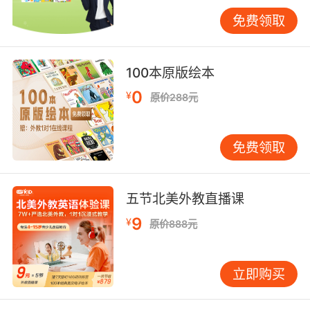
的生日习俗与西方的圣诞节有着很大的不同，这
免费领取
种对比能够让学生们更加深刻地理解文化的多样
性。 此外，手抄报设计还可以促进学生之间的文
化交流。在课堂上，学生们可以互相展示自己的
100本原版绘本
作品，分享自己所了解的英语国家文化。这种交
0
¥
原价288元
流不仅能够拓宽学生们的文化视野，还能够培养
他们的跨文化交际能力。正如美国语言学家克拉
申所指出的：“学习外语的过程也是了解和掌握另
免费领取
一种文化的过程。”英语手抄报设计课为学生们提
供了一个了解和体验英语国家文化的平台，有助
于培养他们的跨文化意识，使他们在未来的跨文
五节北美外教直播课
化交流中更加自信和得体。 三、提升综合素养 英
9
¥
原价888元
语手抄报设计课对于提升学生的综合素养具有重
要意义。它不仅仅是一门英语课程，更是融合了
英语语言运用、美术设计、信息收集与整理等多
立即购买
种技能的综合课程。 在英语语言运用方面，学生
们需要在手抄报中准确地表达自己的观点和想