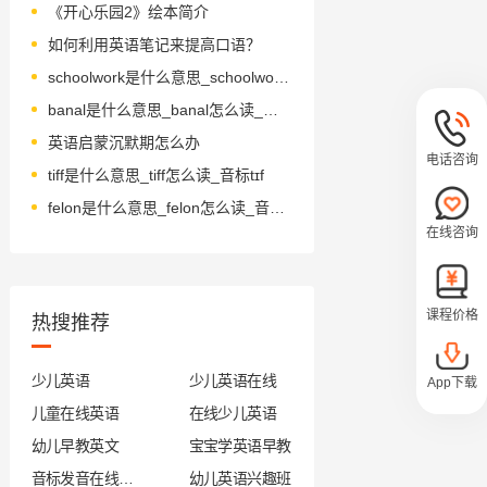
《开心乐园2》绘本简介
如何利用英语笔记来提高口语？
schoolwork是什么意思_schoolwork怎么读_音标ˈsku-lˌwɜ-k
banal是什么意思_banal怎么读_音标bəˈnɑ-l
英语启蒙沉默期怎么办
电话咨询
tiff是什么意思_tiff怎么读_音标tɪf
felon是什么意思_felon怎么读_音标'felən
在线咨询
课程价格
热搜推荐
少儿英语
少儿英语在线
App下载
儿童在线英语
在线少儿英语
幼儿早教英文
宝宝学英语早教
音标发音在线试听
幼儿英语兴趣班