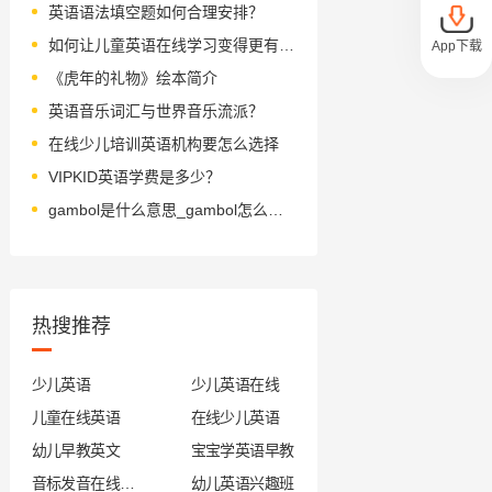
英语语法填空题如何合理安排？
如何让儿童英语在线学习变得更有趣味
App下载
《虎年的礼物》绘本简介
英语音乐词汇与世界音乐流派？
在线少儿培训英语机构要怎么选择
VIPKID英语学费是多少？
gambol是什么意思_gambol怎么读_音标'ɡæmbl
热搜推荐
少儿英语
少儿英语在线
儿童在线英语
在线少儿英语
幼儿早教英文
宝宝学英语早教
音标发音在线试听
幼儿英语兴趣班