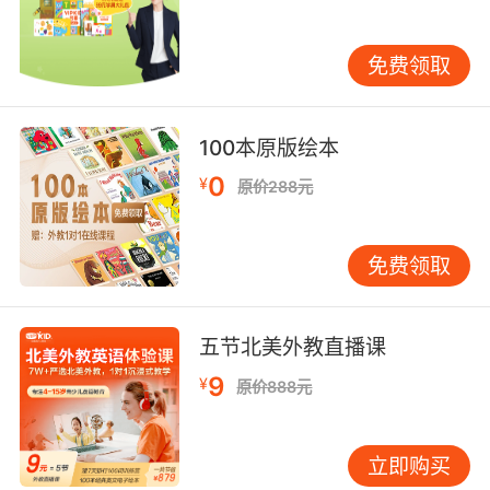
万圣节，学员们会与外教一起全方位感受节日氛
围。圣诞节时，大家亲手装饰圣诞树，挑选寓意
免费领取
美好的彩球、彩带，外教讲述着圣诞树起源的传
说，从异教徒的冬青树崇拜到如今象征团圆欢乐
的圣诞标志，学员们边听边做，沉浸在欢乐祥和
100本原版绘本
之中。到了平安夜，还会模拟家庭聚会场景，用
0
¥
英语交流圣诞祝福、分享礼物，品尝自制的简易
原价288元
姜饼人，那浓郁的肉桂香气弥漫在虚拟教室，让
学员们跨越重洋，体验到英国家庭圣诞团聚的温
免费领取
馨。万圣节则充满奇幻色彩，学员们自制南瓜
灯，雕刻出搞怪夸张的表情，外教披上斗篷扮成
女巫，带着学员们玩 “不给糖就捣蛋” 的游戏，用
五节北美外教直播课
英语敲门索要糖果，欢笑声此起彼伏。这种身临
9
¥
其境的互动，让节日文化不再遥远陌生，深深烙
原价888元
印在学员心中。 情景模拟也是课程的一大亮点。
例如模拟英国的法庭庭审场景，学员们分别扮演
立即购买
法官、律师、陪审团成员等角色。外教先讲解英