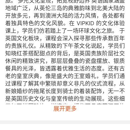
旅。 多元文化呈现，拓宽视野边界 英语国家涵盖
地域广泛，从英伦三岛的典雅韵味到北美大陆的
开放多元，再到澳洲大陆的活力风情，各处都有
着独具特色的文化风貌。在 VIPKID 的文化体验
课上，学员们仿若踏上了一场环球文化之旅。 于
英国文化板块，课程会深入探寻那些传承数百年
的贵族礼仪。从精致的下午茶文化说起，学员们
知晓红茶搭配甜点的背后，是英国贵族阶层社交
休闲的精致讲究，那层层叠叠的瓷盘摆放、银质
餐具的光泽，皆透露着优雅生活的态度。还有古
老的皇室庆典，像是盛大的王室婚礼，学员们通
过课程了解其中繁琐却意义非凡的仪式流程，从
新娘婚纱的拖尾长度到骑士的着装配饰，无一不
是英国历史文化与皇室传统的生动展现。这些细
节如同拼图碎片，拼凑出一幅华丽且底蕴深厚的
展开更多
英国文化全景图，让学员们突破地域限制，将视
野延伸至泰晤士河畔的古老城堡与庄园之中。 再
看美国文化部分，课程聚焦于其充满活力与创新