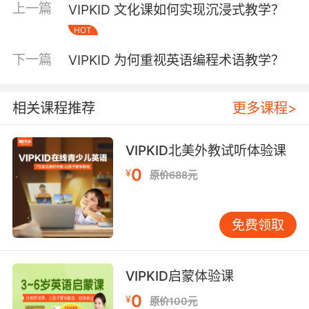
上一篇
VIPKID 文化课如何实现沉浸式教学？
的流行文化。以好莱坞电影产业为例，学员们不
HOT
仅观看经典影片，更深入探究电影背后的制作理
念、文化符号以及它如何影响全球娱乐走向。从
下一篇
VIPKID 为何重视英语编程术语教学？
早期默片时代的卓别林幽默，到如今特效大片主
宰银幕，美国电影不断输出自由、冒险、英雄主
义等价值观。同时，美国的街头文化也在课程中
相关课程推荐
更多课程>
得以呈现，像嘻哈音乐的起源与发展，学员们了
解到它如何从贫民窟的发声逐渐走向世界舞台中
VIPKID北美外教试听体验课
央，成为年轻人表达自我、追求个性的标志。通
0
¥
过这些，学员们仿佛置身于纽约的繁华街头、洛
原价688元
杉矶的星光大道，真切感受到美国文化的多元与
奔放，拓宽了对现代流行文化的认知视野。 深度
免费领取
互动体验，激发学习热情 VIPKID 的文化体验课
绝非单向的知识灌输，而是精心打造了诸多深度
互动环节，让学员们全身心沉浸其中，激发他们
VIPKID启蒙体验课
对英语国家文化的浓厚兴趣与探索热情。 在民俗
0
¥
节庆体验环节，每逢西方重要节日，如圣诞节、
原价100元