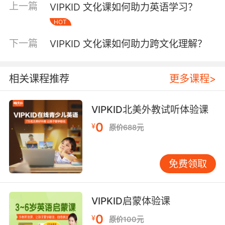
上一篇
VIPKID 文化课如何助力英语学习？
文化特质。在英国，从古老的不列颠部落到罗马
帝国的征服，再到中世纪的封建制度、工业革命
HOT
的兴起，每一个阶段都留下了独特的文化印记。
下一篇
VIPKID 文化课如何助力跨文化理解？
例如，英国的议会制度起源于中世纪，经过数百
年的发展和完善，成为现代民主政治的典范，同
时也孕育了英国人对法治、自由和民主的尊崇。
相关课程推荐
更多课程>
在美国，从殖民地时期到独立战争、南北战争，
再到现代的崛起，其历史充满了奋斗与变革。美
VIPKID北美外教试听体验课
国的“五月花号”公约奠定了其民主自治的基础，
而独立宣言则彰显了追求自由独立的坚定信念，
0
¥
原价688元
这些历史元素都深深融入了美国的文化基因中。
在文化体验课上，VIPKID 通过生动的故事讲述、
免费领取
历史纪录片展示以及角色扮演等互动方式，让学
生仿佛穿越时空，亲身感受英语国家历史的波澜
壮阔。学生们可以模拟英国议会辩论的场景，体
VIPKID启蒙体验课
会民主决策的过程；或者扮演美国独立战争时期
的战士，深入了解那段争取自由的艰难历程。这
0
¥
原价100元