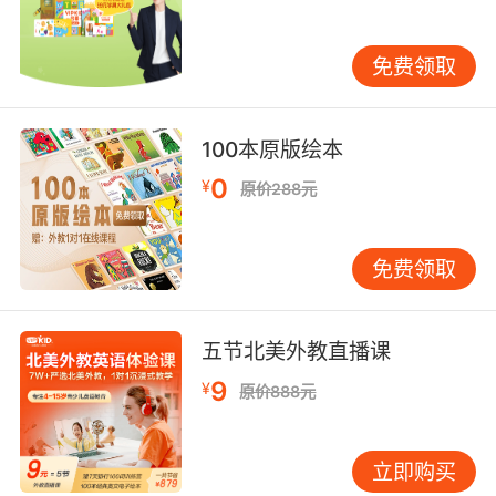
种沉浸式的学习体验，不仅使历史知识变得鲜活
有趣，更让学生深刻理解了英语国家文化的根源
免费领取
和发展脉络。 民俗风情与传统节日 英语国家的民
俗风情和传统节日是其文化的重要组成部分，蕴
含着丰富的文化内涵和民族精神。英国的下午茶
100本原版绘本
文化，不仅仅是一种饮茶习惯，更是一种社交礼
仪和生活方式的体现。在下午茶时间，人们身着
0
¥
原价288元
正装，围坐在精美的茶几旁，品尝着精致的点心
和香浓的红茶，进行着优雅的交谈。这一习俗反
免费领取
映了英国人对生活品质的追求和对社交礼仪的重
视。而美国的感恩节，则源于早期移民对上帝恩
赐和原住民帮助的感激之情。在这一天，家家户
五节北美外教直播课
户都会准备丰盛的晚餐，包括烤火鸡、南瓜饼等
传统美食，亲朋好友相聚一堂，共同庆祝丰收和
9
¥
原价888元
团圆。 VIPKID 的文化体验课精心设计了各种与
民俗风情和传统节日相关的活动。例如，在讲解
英国下午茶文化时，老师会详细介绍下午茶的起
立即购买