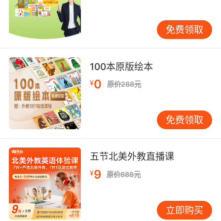
兴趣爱好是可以帮助我们坚持下去的。喜欢电影
免费领取
的朋友可以看一些国外的影视作品、模仿其经典
桥段的对白；喜欢听歌的朋友可以听一些英文歌
曲等等都是能够全方位提升英语能力的，听力和
100本原版绘本
口语能力都是可以培养的。
0
¥
原价288元
羞于开口很难提升自我：
想要提升口语能力一定要敢于开口。勇于表达自
免费领取
我一定能够帮助我们提升口语能力以及自身信心
的。长此以往，你就离拥有一口纯正的英语口语
能力不远了。
五节北美外教直播课
9
¥
原价888元
如何自学英语口语其实并不是一个很难的问题，
掌握相关的方法，有一定的好习惯是可以帮到我
们的。学习英语并没有很难，好习惯是可以帮助
立即购买
我们有好的学习体验和学习效果。