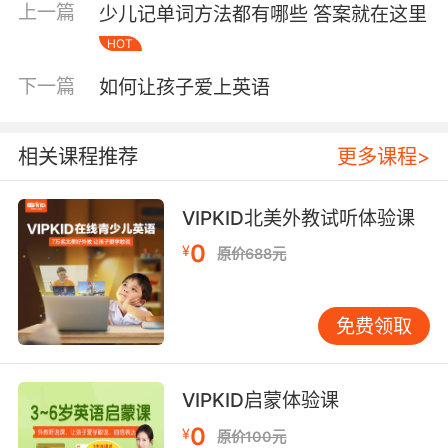
上一篇
少儿记单词方法都有哪些 答案就在这里
学之时就应该做好坚持的打算，循序渐进，逐步
HOT
提升学习的数量和质量。先是给自己制定一个简
单的计划，实施成功之后再加量。一定要按照自
下一篇
如何让孩子爱上英语
己的实际情况制定计划为不是盲目的假大空。根
据自己的情况调整计划，养成一定的习惯是可以
帮助我们坚持下去的。
相关课程推荐
更多课程>
杜绝高不成低不就情况：
VIPKID北美外教试听体验课
打算自学的朋友往往都具备一定的只知识储备
0
¥
原价688元
量。自学之时很有可能会觉得自己掌握了一定的
知识，从而在接下来的学习过程中有一定的懈怠
情绪。不管是通过何种方法途径学习都是有一定
免费领取
的梯度的，都有一定的难度阶梯。有一定懈怠情
绪疏漏了一些环节的学习很有可能使得后期衔接
VIPKID启蒙体验课
不上，使得学习效果不佳。
0
¥
原价100元
培养兴趣爱好很关键：