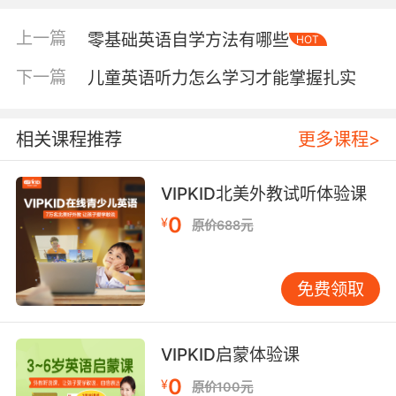
我们做家长的必须要重视起来的，那么我们应该
上一篇
零基础英语自学方法有哪些
HOT
怎么做呢？
下一篇
儿童英语听力怎么学习才能掌握扎实
一、老师和家长要起到模范带头作用
人不是生下就会写字的，这要靠我们家长与老师
相关课程推荐
更多课程>
共同指导教育，所以我们家长的写作习惯会直接
影响孩子。经过了几十年的时间后就会养成这种
VIPKID北美外教试听体验课
习惯，当我们在教育孩子的时候就要将正规的写
作方法教给孩子。心态还不成熟的孩子，并没有
0
¥
原价688元
形成完整的审美标准，不要认为自己的字体好看
就教给孩子，这样很容易导致孩子在写作的时候
造成偏差。
免费领取
二、丰富书写练习活动
VIPKID启蒙体验课
如果只是让孩子进行英文书写，时间一长就会觉
0
¥
得厌烦，这样书写的质量也会降低。如果想要培
原价100元