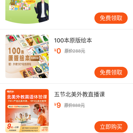
养孩子的书写能力，丰富的练习活动非常重要。
比如说孩子在学习新单词的时候可以让孩子使用
免费领取
全部大写的方式进行书写，然后在使用小写的方
法书写，再用小写书写，不仅得到了练习还能够
学习到知识。与孩子玩填词游戏也是一个不错的
100本原版绘本
方法，比如说family单词，将f-m-ly这种“残词”让
0
¥
孩子进行填写，不仅锻炼了孩子的脑筋，还能够
原价288元
让孩子练习书写能力。
免费领取
上述内容就是本篇文章的全部内容了，现在孩子
的英语学习是非常重要的，如果不想让自己的孩
子输在起跑线上，那么孩子的英语学习是非常重
五节北美外教直播课
要的，最后希望本文内容能够帮助到大家。
9
¥
原价888元
立即购买