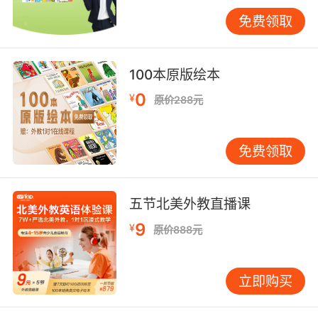
认将课程互动频次从7次提升至9次，并辅以请产
免费领取
品部周三前邮件确认排期，抄送Pony校长的明确
分工。麻省理工斯隆管理学院强调，有效的会议
必定包含可追溯的执行要素，如市场部负责A/B测
100本原版绘本
试方案，下周五12点前在JIRA更新进度。对于
0
¥
原价288元
VIPKID这类跨国机构，还需补充会议纪要中英版
将在两小时内同步至SharePoint。 掌握这些经过
验证的电话会议语言体系，不仅能提升单次会议
免费领取
产出价值，更能在组织内形成标准化的沟通范
式。建议职场人建立个性化话术库，定期模拟演
练特殊场景应对，同时善用VIPKID内部知识库中
五节北美外教直播课
的《跨国会议沟通白皮书》。未来随着AI会议助
9
¥
原价888元
手的普及，如何保持人文关怀与机器效率的平
衡，将是沟通升级的新课题。
立即购买