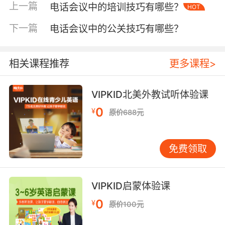
上一篇
电话会议中的培训技巧有哪些？
HOT
说请大家保持静音，我正在测试通讯链路；持续
异常时启动备选方案现在启用备用会议号800-
下一篇
电话会议中的公关技巧有哪些？
XXX，新接入的同事私聊获取密码。斯坦福远程
协作实验室建议，技术问题处理应遵循通报现状-
解决方案-时间承诺的黄金三要素，例如网络波动
相关课程推荐
更多课程>
预计30秒恢复，期间请通过聊天框提交关键数
据。 四、跨文化沟通特别话术 面对VIPKID北美
VIPKID北美外教试听体验课
外教团队，需注意中西方表达差异。提问时应避
0
¥
原价688元
免Why didn’t you…等指责性句式，改为We
noticed some deviation from the plan, could
you share the challenges?。当需要打断发言
免费领取
时，采用This is a great point. Building on
that…的接力话术。剑桥跨文化研究中心数据显
示，此类话术可使跨国会议有效时长提升40%，
VIPKID启蒙体验课
特别是涉及课程标准制定等敏感议题时。 五、成
0
¥
原价100元
果确认与闭环表达 会议收尾阶段需构建完整的证
据链。标准话术应包含根据今天的讨论，我们确