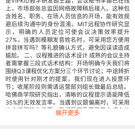
是VIPKID教学研发部王磊，会议秘书李娜已在线
上，市场部张总监因网络故障稍后接入。这种包
含姓名、职务、在场人员信息的开场，能有效规
避后续沟通中的身份混淆。MIT远程协作研究显
示，明确的人员定位可使会议决策效率提升
27%。当遇到模糊发音姓名时，可采用您方便用
拼音拼写吗？等礼貌确认方式，避免因误读造成
尴尬。 二、议程推进的话术设计 成熟的会议主持
者需掌握三段式话术结构：开场明确今天我们将
围绕Q3课程优化方案分三个环节讨论；中途转折
时使用针对刚才的提案，我们现在进入投票环
节；收尾阶段则需请运营部刘组长做最后总结。
哈佛商学院研究指出，清晰的议程提示语能降低
35%的无效发言率。当遇到议题偏离时，可采用
这个问题确实重要，我们是否需要另开专项会议
展开更多
深入探讨？的柔性引导策略。 三、技术故障应对
语言体系 VIPKID全球教研会议中常遇时差导致的
设备问题，标准应对流程值得借鉴：首次卡顿时