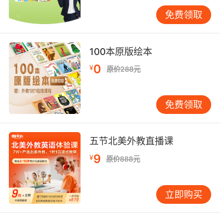
课外活动，如英语戏剧表演、英语歌曲比赛、户
免费领取
外探险等，不仅锻炼了孩子们的英语口语表达能
力，还激发了他们的创造力、团队协作能力和自
信心。这些特色课程和活动，使得VIPKID英语夏
100本原版绘本
令营在众多同类产品中脱颖而出，成为家长们争
0
¥
原价288元
相选择的对象。
三、市场反馈与学员口碑
免费领取
市场反馈和学员口碑是检验一个产品是否成功的
重要标准。对于VIPKID英语夏令营而言，其学员
人数的持续增长和良好的市场口碑就是对其最好
五节北美外教直播课
的肯定。许多参加过VIPKID英语夏令营的学员表
示，通过参加夏令营，他们的英语水平得到了显
9
¥
原价888元
著提升，不仅口语更加流利，而且对英语文化的
理解也更加深入。同时，他们也对VIPKID的教学
立即购买
方式和课程安排给予了高度评价，认为这种寓教
于乐的学习模式让他们受益匪浅。