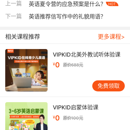
逐年攀升，不仅覆盖了国内一线城市及部分二线
上一篇
英语夏令营的应急预案是什么？
HOT
城市，还逐渐向三线城市及偏远地区延伸，显示
下一篇
英语推荐信写作中的礼貌用语？
出其强大的市场渗透力和广泛的受众基础。
二、课程特色与吸引力
相关课程推荐
更多课程>
VIPKID英语夏令营之所以能够吸引大量学员参
与，关键在于其独特的课程特色和教学模式。不
同于传统的英语培训，VIPKID英语夏令营更加注
VIPKID北美外教试听体验课
重沉浸式学习体验，通过模拟真实场景、角色扮
0
¥
原价688元
演、团队合作等多种形式，让孩子们在轻松愉快
的氛围中自然而然地掌握英语。此外，VIPKID还
充分利用其全球师资优势，邀请来自世界各地的
免费领取
优秀英语教师参与夏令营教学，为学员们提供了
与母语为英语的外教直接交流的机会，极大地提
升了学习的趣味性和实效性。
VIPKID启蒙体验课
0
¥
原价100元
除了优质的教学资源外，VIPKID英语夏令营还注
重培养学员们的综合素质。通过开设丰富多彩的