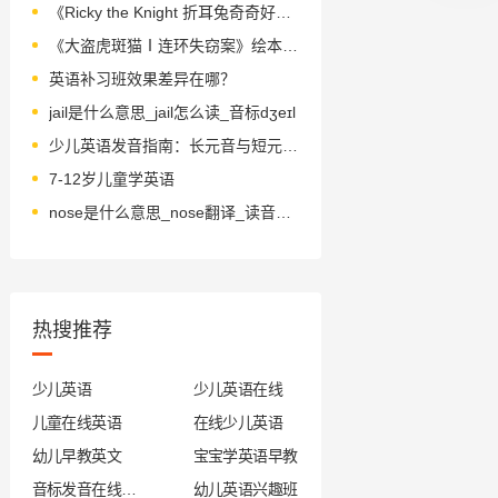
《Ricky the Knight 折耳兔奇奇好棒系列:橡树下的秘密》绘本简介
《大盗虎斑猫Ⅰ连环失窃案》绘本简介
英语补习班效果差异在哪？
jail是什么意思_jail怎么读_音标dʒeɪl
少儿英语发音指南：长元音与短元音的对比练习
7-12岁儿童学英语
nose是什么意思_nose翻译_读音_用法_翻译
热搜推荐
少儿英语
少儿英语在线
儿童在线英语
在线少儿英语
幼儿早教英文
宝宝学英语早教
音标发音在线试听
幼儿英语兴趣班