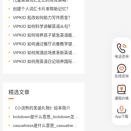
创建个人词汇卡片来帮助记忆？
VIPKID 批改如何助力写作质变？
VIPKID 如何科学讲解英语从句？
VIPKID 如何培养孩子紧急英语能力？
VIPKID 如何通过餐厅点餐教学提升少儿英语应用能力？
VIPKID 如何用酒店场景革新英语教学？
电话咨询
VIPKID 如何用英语日记培养国际化人才？
在线咨询
精选文章
课程价格
《小浣熊的圣诞礼物》绘本简介
lockdown是什么意思_lockdown怎么读_音标'lɒkdaʊn
App下载
casualness是什么意思_casualness怎么读_音标'kæʒʊəlnəs