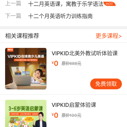
上一篇
十二月英语课，寓教于乐学语法
HOT
英语书籍、杂志或新闻文章，每天阅读至少30分
钟。在阅读过程中，注意积累生词和短语，并尝
下一篇
十二个月英语听力训练指南
试理解文章的主旨和细节。可以加入在线读书
会，与他人分享阅读心得，提升阅读理解能力。
第五个月：写作训练 第五个月的目标是提升写
相关课程推荐
更多课程>
作。每周至少写一篇英语短文，主题可以涵盖日
常生活、工作或兴趣爱好。写作时注意语法和句
VIPKID北美外教试听体验课
式的多样性，并尝试使用新学的词汇。可以请老
0
¥
原价688元
师或语伴进行批改，找出不足之处并加以改进。
第六个月：综合复习 第六个月是综合复习阶段。
回顾前五个月的学习内容，巩固语法、词汇、听
免费领取
力、口语、阅读和写作技能。可以通过模拟考试
或在线测试，检验自己的学习成果。同时，找出
薄弱环节，进行有针对性的强化练习。 第七个
VIPKID启蒙体验课
月：文化融入 第七个月的重点是融入英语文化。
0
¥
原价100元
通过观看英语电影、电视剧或纪录片，了解英语
国家的文化、历史和社会习俗。可以参加英语角