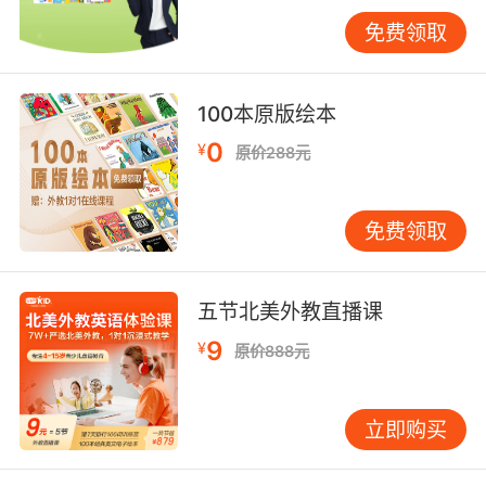
或文化沙龙，与来自不同文化背景的人交流，提
免费领取
升跨文化交际能力。 第八个月：专业提升 进入第
八个月，目标是专业提升。根据自己的职业或兴
趣，选择相关的英语学习材料，如专业书籍、行
100本原版绘本
业报告或学术论文。通过阅读和讨论，提升在特
0
¥
原价288元
定领域的英语应用能力。可以参加专业英语培训
课程，系统学习专业术语和表达方式。 第九个
月：应试准备 第九个月的重点是应试准备。如果
免费领取
你有参加英语考试的计划，如雅思、托福或剑桥
英语考试，这个月可以进行针对性的复习。通过
模拟试题和真题练习，熟悉考试题型和时间管
五节北美外教直播课
理。可以参加培训班或找专业老师进行辅导，提
9
¥
原价888元
升应试技巧。 第十个月：实战应用 第十个月的目
标是实战应用。尽量在日常生活中使用英语，如
购物、旅行或工作中。可以参加英语演讲比赛或
立即购买
辩论赛，提升公共演讲能力。同时，尝试用英语
撰写邮件、报告或项目计划，提升书面表达能