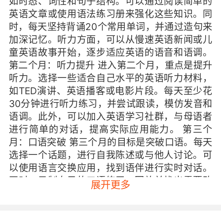
如时态、词性和句子结构。可以通过阅读简单的
英语文章或使用语法练习册来强化这些知识。同
时，每天坚持背诵20个常用单词，并通过造句来
加深记忆。听力方面，可以从慢速英语新闻或儿
童英语故事开始，逐步适应英语的语音和语调。
第二个月：听力提升 进入第二个月，重点是提升
听力。选择一些适合自己水平的英语听力材料，
如TED演讲、英语播客或电影片段。每天至少花
30分钟进行听力练习，并尝试跟读，模仿发音和
语调。此外，可以加入英语学习社群，与母语者
进行简单的对话，提高实际应用能力。 第三个
月：口语突破 第三个月的目标是突破口语。每天
选择一个话题，进行自我陈述或与他人讨论。可
以使用语言交换应用，找到语伴进行实时对话。
同时，录制自己的口语练习，回放并找出需要改
展开更多
进的地方。坚持每天练习，你会发现自己的口语
表达能力显著提升。 第四个月：阅读拓展 第四个
月的重点是拓展阅读。选择一些适合自己水平的