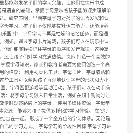
里都能激发孩子们的学习兴趣，让他们在快乐中成
字母是语言的基础，掌握字母意味着孩子能够逐步理解单
达。研究表明，早期字母学习对孩子的语言发展和认
字母学习，孩子们不仅能够提升语言能力，还能培养
习乐园”中，字母学习不再是枯燥的记忆任务，而是通
。例如，通过字母卡片游戏，孩子们可以在玩乐中认
，他们能够轻松记住字母的顺序和发音规律。这种寓
，还让孩子们对学习充满热情。 如何打造一个高效的
地掌握字母知识，家长和教育者需要为他们创造一个高
用的建议： 利用视觉化工具：字母卡片、字母墙贴和
这些工具可以帮助孩子直观地认识字母的形状和大小
拼图、字母匹配游戏等互动活动，孩子们可以在动手操
生活：将字母学习融入日常生活，例如在超市购物时让
散步时观察路牌上的字母。 使用多媒体资源：字母学
体资源，能够为孩子提供多样化的学习体验。 在“少儿
地结合在一起，形成了一个全方位的学习体系。无论是
自己的学习方式。 字母学习的阶段性目标 字母学习是