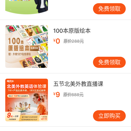
学幼儿英语的第四个阶段、中级流利阶段
免费领取
这个阶段的孩子已经掌握了不少的词汇量了，他
们可以用更为复杂的句子来表达自己的意见和想
100本原版绘本
法。而这个阶段也是孩子英语学习的一个关键时
0
期，那么多多使用英语来进行思考更能帮助孩子
¥
原价288元
练好口语。
以上就是学幼儿英语的四个阶段，当然想要达到
免费领取
精通英语的程度还需要不断的学习和练习，无论
是父母还是孩子都需要有一定的耐心和恒心。
五节北美外教直播课
9
¥
原价888元
立即购买