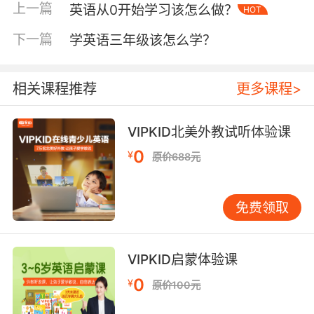
上一篇
英语从0开始学习该怎么做？
这个阶段的孩子虽然尚未掌握有效的学习方法，
HOT
但是在使用的时候可能也会比较容易犯一些语法
下一篇
学英语三年级该怎么学？
错误。不过他们已经牢记了英语单词和句子了，
他们也会尝试着用这些程式化的 (chunks’ of
social speech) 英语单词和短句与他人交流。那
相关课程推荐
更多课程>
么这个阶段学习的重点就是继续保持，并且也需
要家长和老师的不断鼓励。
VIPKID北美外教试听体验课
学幼儿英语的第三个阶段、语言形成阶段
0
¥
原价688元
这个阶段的孩子已经可以使用简单的英语与他人
进行交流了，并且孩子的英语理解能力已经远远
免费领取
超过了他们的表达能力。尽管这个时期的孩子也
会常犯一些语法上的错误，但是他们也会试着及
时去纠正自己的错误。孩子的英语能力得到了大
VIPKID启蒙体验课
幅度的提高，那么就可以开始进行英语的“读”和
0
¥
原价100元
“写”了。