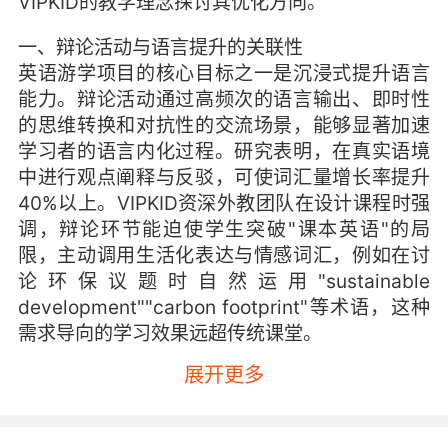
VIPKID的教学理念探讨其优化方向。
一、辩论活动与语言提升的关联性
英语游学项目的核心目标之一是沉浸式提升语言
能力。辩论活动通过高频次的语言输出、即时性
的思维转换和对抗性的交流场景，能够显著加速
学习者的语言内化过程。研究表明，在真实语境
中进行观点阐释与反驳，可使词汇量增长率提升
40%以上。VIPKID资深外教团队在设计课程时强
调，辩论环节能迫使学生突破"课本英语"的局
限，主动调用生活化表达与情感词汇，例如在讨
论环保议题时自然运用"sustainable
development""carbon footprint"等术语，这种
需求导向的学习效果远超传统课堂。
展开更多
从VIPKID北美外教的反馈来看，参与过辩论的学
员普遍展现出更强的语言迁移能力。以2023年夏
威夷游学营为例，62%的学员在结营演讲中能自