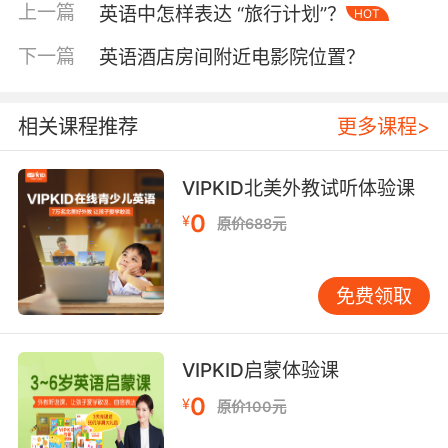
主运用"In my opinion...""To build on that..."等辩
上一篇
英语中怎样表达 “旅行计划”？
HOT
论常用句式，且语音语调的抑扬顿挫明显改善。
下一篇
英语酒店房间附近电影院位置？
这印证了语言学家Krashen提出的"情感过滤假
说"——当学习者处于高互动、低焦虑的辩论场景
时，语言吸收效率会显著提升。
相关课程推荐
更多课程>
二、辩论活动的文化价值承载
跨文化交流是英语游学的另一大支柱。辩论题目
VIPKID北美外教试听体验课
往往涉及社会热点与文化差异，例如"人工智能是
0
¥
原价688元
否应受法律约束""传统文化能否适应现代社
会"等。VIPKID教学研究院发现，这类开放性议题
能激发学生对比中外价值观，如在讨论"个人隐私
免费领取
与公共安全"时，中国学生倾向集体主义视角，而
美国辩手更强调个体权利，这种碰撞恰好实现了
文化认知的双向拓展。
VIPKID启蒙体验课
0
¥
原价100元
哈佛大学教育学院2022年的调研报告显示，包含
辩论环节的游学项目使学生文化敏感度提升