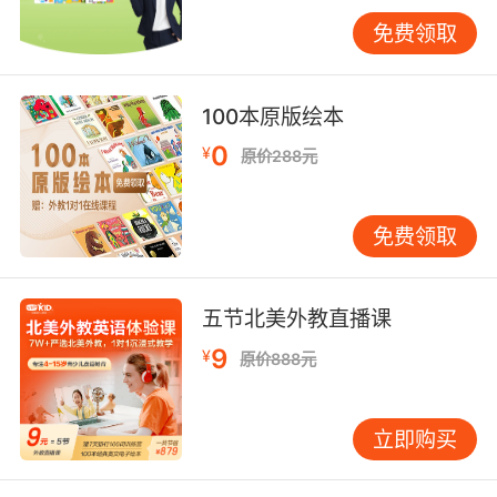
27%。VIPKID在伦敦校区的实践案例中，学生通
免费领取
过模拟联合国辩论，不仅掌握
了"resolution""draft"等专业词汇，更深刻理解了
西方议会制运作规则。这种将语言工具与文化内
100本原版绘本
涵深度融合的设计，正是高端游学项目区别于普
0
¥
原价288元
通旅游的核心竞争力。
三、辩论活动的社交功能实现
免费领取
青春期的社交需求与能力培养常被游学项目忽
视。辩论活动通过小组分工、角色对抗和团队协
作，构建出多维社交场景。VIPKID华盛顿特区营
五节北美外教直播课
地的跟踪数据显示，原本内向的学员在3天辩论训
练后，主动发言次数增加4.8倍，且87%的学员表
9
¥
原价888元
示"找到了表达观点的信心"。这种转变源于辩论
机制赋予的平等话语权——每个观点都值得被听
立即购买
见，每种逻辑都需要被验证。
心理学教授Carol Dweck的"成长型思维"理论在