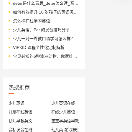
deter是什么意思_deter怎么读_音标dɪ'tɜ-(r)
如何有效提升 10 岁孩子的英语阅读能力
怎么样在线学习英语
少儿英语：Pet 的发音技巧分享
少儿一对一外教口语学习怎么样？
VIPKID 课程个性化定制解析
宝贝必知的6种澳洲动物，你家娃知道几个？据说听过一半就算见识广！
热搜推荐
少儿英语
少儿英语在线
儿童在线英语
在线少儿英语
幼儿早教英文
宝宝学英语早教
音标发音在线试听
幼儿英语兴趣班