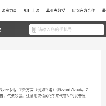
师资力量
如何上课
龚亚夫教授
ETS官方合作
最
验
ee [zi]，少数方言（例如香港）读izzard /'izəɹd/。Z
音，气流较强。注意用汉语的"资"来代替/z/的发音是