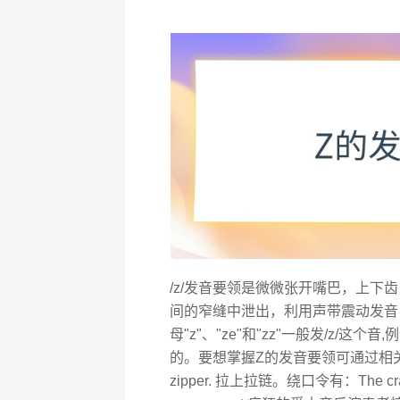
/z/发音要领是微微张开嘴巴，上
间的窄缝中泄出，利用声带震动发音
母"z"、"ze"和"zz"一般发/z/这个音,例词：z
的。要想掌握Z的发音要领可通过相关单
zipper. 拉上拉链。绕口令有：The crazy jaz