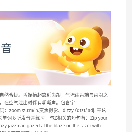
下齿自然合拢。舌端抬起靠近齿龈，气流由舌端与齿龈之
，在空气泄出时伴有嘶嘶声。包含字
oom /zuːm/ n.变焦摄影、dizzy /'dɪzɪ/ adj. 晕眩
词多听发音并练习，与Z相关的短句有：Zip your
zman gazed at the blaze on the razor with