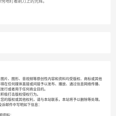
奏者惊愕地盯着剃刀上的光辉。
、图片、图形、音视频等原创性内容和资料均受版权、商标或其他
不得在任何媒体直接或间接予以发布、播放、通过信息网络传播、
制发行或者用于任何商业目的。
诺积极打击版权侵权行为。
了您的版权或其他权利，请与本站联系，本站将予以删除等处理。
请您在投诉邮件中写明如下信息：
明资料；