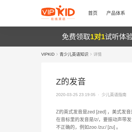
首页
产品体系
免费领取
1对1
试听体
VIPKID
青少儿英语知识
详情
Z的发音
2020-03-25 23:19:05 ·
少儿英语指南
Z的英式发音是zed [zed] ，美式发音是z
在音标里的发音是/z/，要振动声带发
不正确的，例如zoo /zu:/ [zu] 。