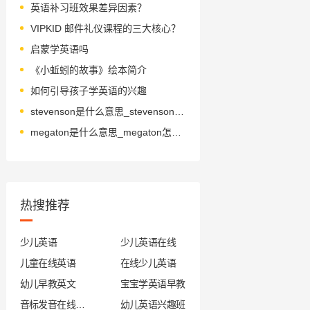
英语补习班效果差异因素？
VIPKID 邮件礼仪课程的三大核心？
启蒙学英语吗
《小蚯蚓的故事》绘本简介
如何引导孩子学英语的兴趣
stevenson是什么意思_stevenson怎么读_音标ˈsti-vnsn
megaton是什么意思_megaton怎么读_音标'megәtʌn
热搜推荐
少儿英语
少儿英语在线
儿童在线英语
在线少儿英语
幼儿早教英文
宝宝学英语早教
音标发音在线试听
幼儿英语兴趣班