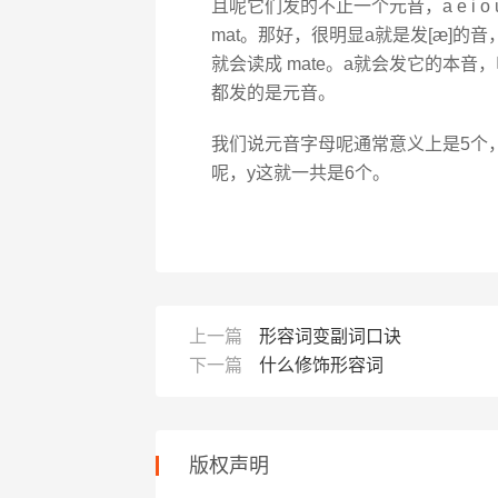
且呢它们发的不止一个元音，a e i o
mat。那好，很明显a就是发[æ]
就会读成 mate。a就会发它的本音，
都发的是元音。
我们说元音字母呢通常意义上是5个
呢，y这就一共是6个。
上一篇
形容词变副词口诀
下一篇
什么修饰形容词
版权声明