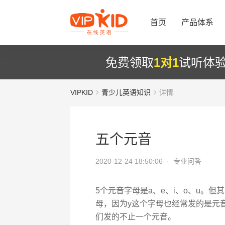
首页
产品体系
免费领取
1对1
试听体
VIPKID
青少儿英语知识
详情
五个元音
2020-12-24 18:50:06 ·
专业问答
5个元音字母是a、e、i、o、u。
母，因为y这个字母也经常发的是元
们发的不止一个元音。