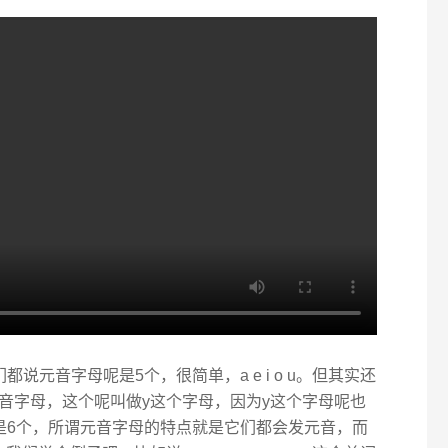
说元音字母呢是5个，很简单，a e i o u。但其实还
音字母，这个呢叫做y这个字母，因为y这个字母呢也
是6个，所谓元音字母的特点就是它们都会发元音，而