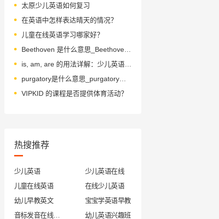
太原少儿英语如何复习
在英语中怎样表达晴天的情况？
儿童在线英语学习哪家好？
Beethoven 是什么意思_Beethoven 怎么读_音标 'beɪˌtəʊvən
is, am, are 的用法详解：少儿英语必备知识
purgatory是什么意思_purgatory怎么读_音标ˈpɜ-gətrɪ
VIPKID 的课程是否提供体育活动？
热搜推荐
少儿英语
少儿英语在线
儿童在线英语
在线少儿英语
幼儿早教英文
宝宝学英语早教
音标发音在线试听
幼儿英语兴趣班