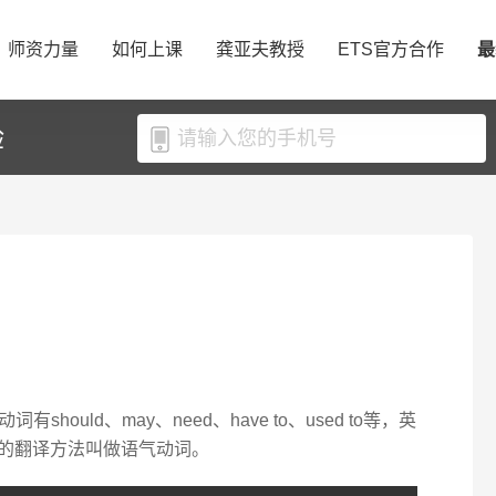
师资力量
如何上课
龚亚夫教授
ETS官方合作
最
验
ould、may、need、have to、used to等，英
更好的翻译方法叫做语气动词。