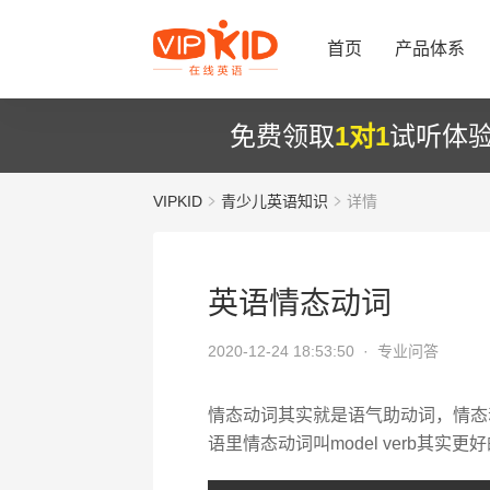
首页
产品体系
免费领取
1对1
试听体
VIPKID
青少儿英语知识
详情
英语情态动词
2020-12-24 18:53:50 ·
专业问答
情态动词其实就是语气助动词，情态动词有sh
语里情态动词叫model verb其实