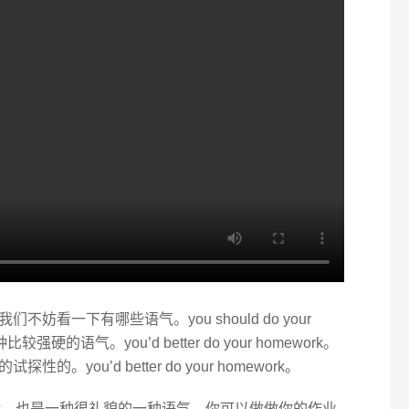
看一下有哪些语气。you should do your
硬的语气。you’d better do your homework。
you’d better do your homework。
omework。也是一种很礼貌的一种语气。你可以做做你的作业