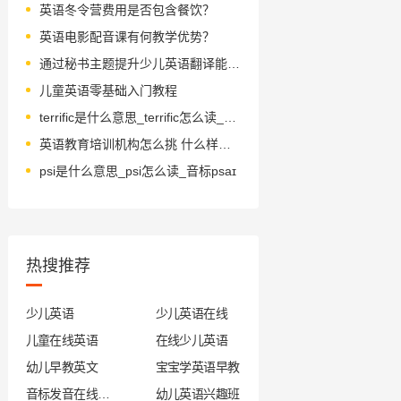
英语冬令营费用是否包含餐饮？
英语电影配音课有何教学优势？
通过秘书主题提升少儿英语翻译能力的方法
儿童英语零基础入门教程
terrific是什么意思_terrific怎么读_音标təˈrɪfɪk
英语教育培训机构怎么挑 什么样的英语教育培训机构值得选择
psi是什么意思_psi怎么读_音标psaɪ
热搜推荐
少儿英语
少儿英语在线
儿童在线英语
在线少儿英语
幼儿早教英文
宝宝学英语早教
音标发音在线试听
幼儿英语兴趣班