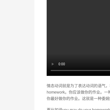
情态动词就是为了表达动词的语气，我们不妨
homework。你应该做你的作业。一种比较强
你最好做你的作业。这就是一种委婉的试探性的。
再比如说you may do your h