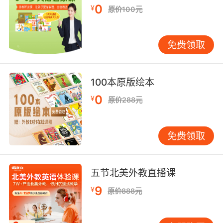
0
¥
原价100元
免费领取
100本原版绘本
0
¥
原价288元
免费领取
五节北美外教直播课
9
¥
原价888元