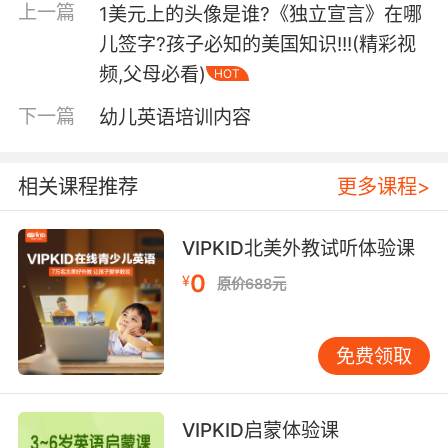
上一篇
1美元上的头像是谁?《独立宣言》在哪
综上，孩子学英语的最佳年龄一定是在幼儿阶
儿签字?孩子必知的美国知识!!!(精彩视
段，越早启蒙越好。
频,父母必看)
HOT
下一篇
幼儿英语培训内容
相关课程推荐
更多课程>
VIPKID北美外教试听体验课
0
¥
原价688元
免费领取
VIPKID启蒙体验课