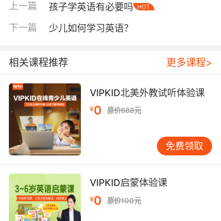
上一篇
孩子学英语有必要吗
HOT
如果家长语音语调标准，就尝试在各种场合跟孩
子说符合情景的简单的英文单词、词组和句子，
下一篇
少儿如何学习英语？
还可以做游戏与孩子互动。
相关课程推荐
更多课程>
VIPKID北美外教试听体验课
0
¥
原价688元
免费领取
VIPKID启蒙体验课
0
¥
原价100元