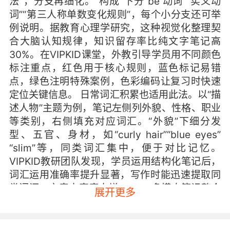
法”，分支再细化。“构成”下分“be 动词”“实义动
词”“第三人称单数变化规则”，每个小分支还可举
例说明。据教育心理学研究，这种视觉化整理契
合大脑认知规律，知识留存率比纯文字笔记高
30%。在VIPKID课堂，外教引导学员用不同颜色
标注重点，红色用于核心规则，蓝色标记易错
点，绿色注明特殊案例，色彩编码让复习时快速
定位关键信息。 日常词汇积累也适用此法。以“描
述人物”主题为例，笔记左侧列外貌、性格、职业
等类别，右侧填充对应词汇。“外貌”下细分发
型、五官、身材，如“curly hair”“blue eyes”
“slim”等，同类词汇集中，便于对比记忆。
VIPKID教研团队发现，学员运用结构化笔记后，
词汇运用准确率提升显著，写作时能迅速提取同
类词汇，文章丰富度大增。 二、多模态笔记整合
展开更多
单一文字笔记枯燥且难还原课堂情境，多模态整
合则生动鲜活。音频记录是常用手段，VIPKID学
员上课时同步录音，课后回放，捕捉外教地道发