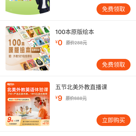
“effect”，复盘时查词典、析例句，笔记上新增区
免费领取
别对比，后续练习错误率骤降。 笔记更是输出工
具。口语课前，学员翻看话题相关笔记，提取亮
点词汇句型暖场；写作时，借鉴笔记中好词好
100本原版绘本
句，仿写结构。VIPKID组织笔记分享会，学员互
0
¥
原价288元
鉴，碰撞思维火花。数据显示，常参与分享的学
员，知识迁移能力提升迅速，能在新语境灵活运
用旧知。 英语笔记方法教学是VIPKID教学体系重
免费领取
要一环，结构化、多模态、重复盘策略相辅相
成。精准笔记助力学员跳出死记硬背，迈向高效
学习。未来，VIPKID将持续探索笔记与新技术融
五节北美外教直播课
合，如AI智能笔记辅助，为学员定制个性化笔记
9
¥
原价888元
方案，让英语学习之路更顺畅。
立即购买