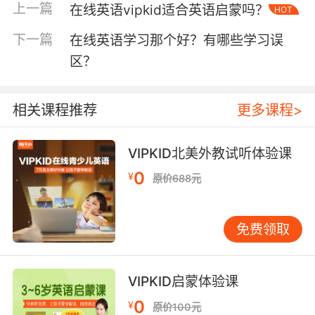
上一篇
在线英语vipkid适合英语启蒙吗？
HOT
下一篇
在线英语学习那个好？有哪些学习误
其次，是师资情况。教师团队一定要保证是经过
区？
筛选，英语为母语国家的老师，保证发音的标
准。同时，这些老师在授课当中，也会把当时当
相关课程推荐
更多课程>
地的一些文化带入到课堂中，让学生增加更多的
见闻，拓宽自己的知识面，增加软实力。另外，
纯外教带来沉浸式的学习环境，让学生感受到很
VIPKID北美外教试听体验课
好的氛围，像自己置身国外一样，更有学习的动
0
¥
原价688元
力，达到更好的学习效果。
免费领取
最后，是价格因素。这是一个非常实际的问题。
毕竟谁也不想做电影里“不求最好，但求最贵”的
VIPKID启蒙体验课
冤大头。相比动辄年费好几万的线下机构，因为
0
节省了教室、设备等成本的在线英语学习培训机
¥
原价100元