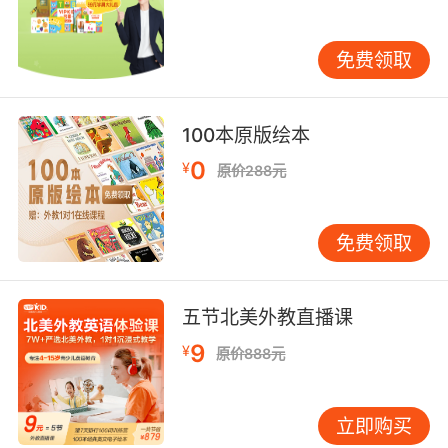
构可以说先天就带了价格优势。同时，售后、周
边活动等也是隐性的价格因素。比如上了几节课
免费领取
以后发现不适合自己是否可以退款；有没有隐形
收费项目；有没有免费的周边功能和活动等等，
这些都是应该考虑的因素。
100本原版绘本
0
¥
原价288元
挑选学习培训机构需要先行了解清楚在进行选
择，这样才可以确保选择的培训机构是优质且适
免费领取
合的。
五节北美外教直播课
9
¥
原价888元
立即购买