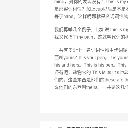
mine，对称的发现没有？This is my
是形容词词性？加上cup以后是不是名
等于mine。这样呢那就是名词词性物
我们再举几个例子，比如说 this is my
我又代指了my pain，这就叫代词的
一共有多少个，名词词性物主代词呢
西叫yours？It is your pen。I
his and hers。This is his pen。Th
还有呢，动物它的 This is its I t s 
们的，这些东西是他们的these are t
么他们的东西叫theirs。一共是这几