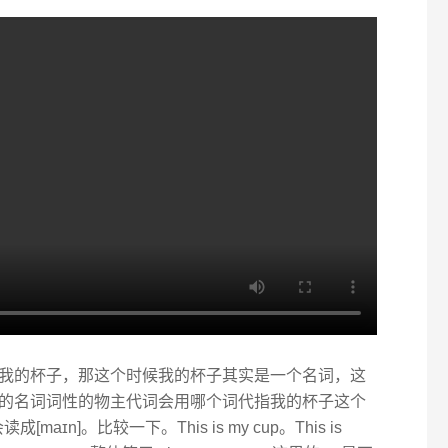
我的杯子，那这个时候我的杯子其实是一个名词，这
的名词词性的物主代词会用哪个词代指我的杯子这个
[maɪn]。比较一下。This is my cup。This is