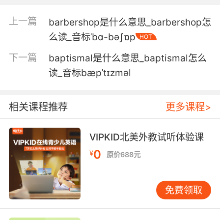
5. I think we were followed for a while by
barbarians, but that was all.
上一篇
barbershop是什么意思_barbershop怎
我想我们被野蛮人跟踪了一阵子 仅此而已
么读_音标ˈbɑ-bəʃɒp
HOT
下一篇
baptismal是什么意思_baptismal怎么
6. And then a long, cruel ride with these
barbarians.
读_音标bæpˈtɪzməl
还和这帮野蛮人 长途跋涉了一路
相关课程推荐
更多课程>
7. He is a classless, graceless, shameless
barbarian.
VIPKID北美外教试听体验课
他是个没有格调 没有风度 没有羞耻的蛮人
0
¥
原价688元
8. but... she has no support, none but traitors
and barbarians.
免费领取
但是 完全没人支持她... 除了 那些叛国者跟野蛮人