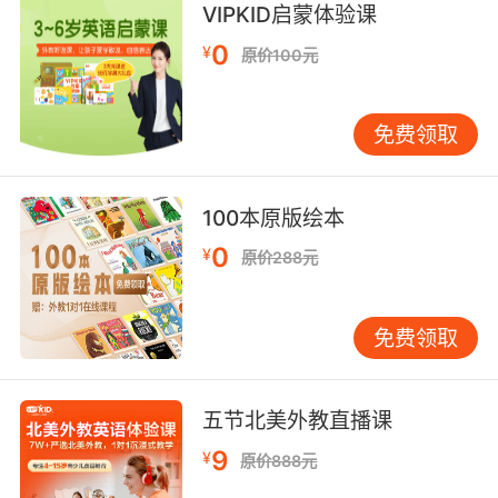
外
VIPKID启蒙体验课
9. You sneezed into your hands like a
0
¥
原价100元
barbarian.
你往手里打喷嚏 像是野蛮人一样
免费领取
10. Least of all two barbarians like you.
100本原版绘本
至少不会在意像你们这样的野蛮人的看法
0
¥
原价288元
免费领取
五节北美外教直播课
9
¥
原价888元