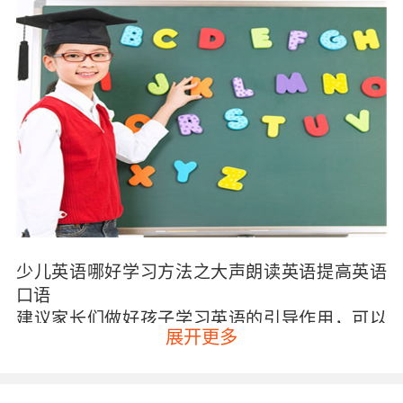
少儿英语哪好学习方法
之大声朗读英语提高英语
口语
建议家长们做好孩子学习英语的引导作用，可以
展开更多
带着孩子看一些英文动画电影或者是一些英语小
剧场，先让孩子熟悉英语这门语言，让孩子跟着
视频中的人物来大声说英语。孩子在少儿时期都