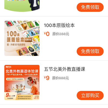
以记住苹果的单词是
“apple”。包括家里的电视、冰箱、
免费领取
椅子和筷子等等都可以用这样的方式教给孩子，从简单的
事物慢慢教孩子他们也能掌握的更加灵活。
100本原版绘本
少儿英语哪好学习方法
之加强孩子对英语词汇的
理解
0
¥
原价288元
孩子的英语学习肯定是离不开单词的，但是不是
免费领取
说一定要孩子死记硬背，重要的是要理解单词的
意思以及使用方法，这样才能真正并且更好地掌
握英语单词。
五节北美外教直播课
9
¥
原价888元
立即购买