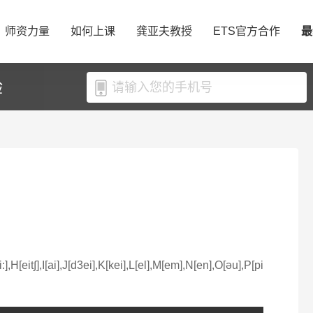
师资力量
如何上课
龚亚夫教授
ETS官方合作
最
验
3i:],H[eit∫],I[ai],J[d3ei],K[kei],L[el],M[em],N[en],O[əu],P[pi