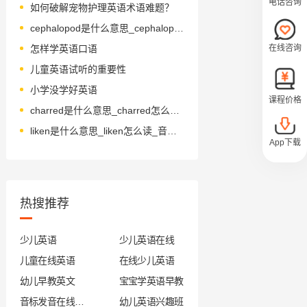
电话咨询
如何破解宠物护理英语术语难题？
cephalopod是什么意思_cephalopod怎么读_音标ˈsefələpɒd
在线咨询
怎样学英语口语
儿童英语试听的重要性
小学没学好英语
课程价格
charred是什么意思_charred怎么读_音标ˈtʃɑ-d
liken是什么意思_liken怎么读_音标'laɪkən
App下载
热搜推荐
少儿英语
少儿英语在线
儿童在线英语
在线少儿英语
幼儿早教英文
宝宝学英语早教
音标发音在线试听
幼儿英语兴趣班