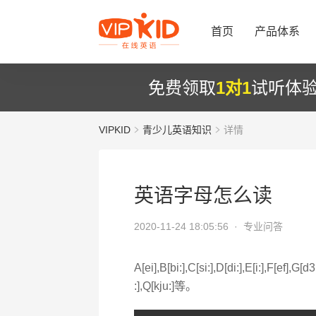
首页
产品体系
免费领取
1对1
试听体
VIPKID
青少儿英语知识
详情
英语字母怎么读
2020-11-24 18:05:56 ·
专业问答
A[ei],B[bi:],C[si:],D[di:],E[i:],F[ef],G[d
:],Q[kju:]等。