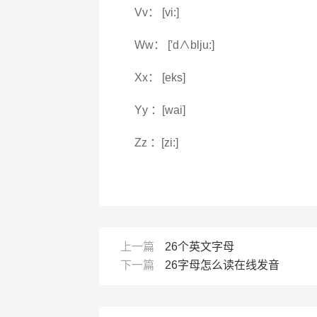
Vv： [vi:]
Ww： [′d∧blju:]
Xx： [eks]
Yy ：[wai]
Zz ：[zi:]
上一篇
26个英文字母
下一篇
26字母怎么读在线发音