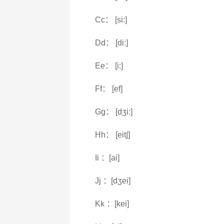
Cc： [si:]
Dd： [di:]
Ee： [i:]
Ff： [ef]
Gg： [dʒi:]
Hh： [eit∫]
Ii ：[ai]
Jj ：[dʒei]
Kk ：[kei]