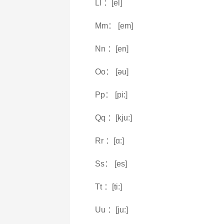
Ll ：[el]
Mm： [em]
Nn ：[en]
Oo： [əu]
Pp： [pi:]
Qq ：[kju:]
Rr ：[ɑ:]
Ss： [es]
Tt ：[ti:]
Uu ：[ju:]