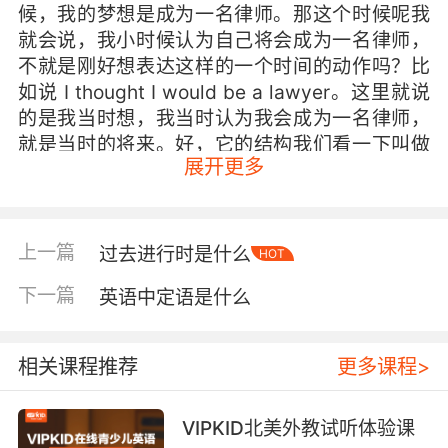
候，我的梦想是成为一名律师。那这个时候呢我
就会说，我小时候认为自己将会成为一名律师，
不就是刚好想表达这样的一个时间的动作吗？比
如说 I thought I would be a lawyer。这里就说
的是我当时想，我当时认为我会成为一名律师，
就是当时的将来。好，它的结构我们看一下叫做
展开更多
would。通常会有连读，那就是would do，
would do。刚才呢就是一个be动词，然后呢加到
would do里头，就变成了would加动词原形，那
就是would be。好，我们看一下例句。I thought
上一篇
过去进行时是什么
HOT
I would be a lawyer。I would be a lawyer。同
下一篇
英语中定语是什么
样我还可以说，比如说昨天我就说呢我将要去动
物园，比如说我昨天说我今天会要去动物园，那
这句话就会说I said I would go to the zoo
相关课程推荐
更多课程>
tomorrow。I said I would go to the zoo， I
would go to the zoo。那就是would do，这里就
VIPKID北美外教试听体验课
是过去将来时的结构。